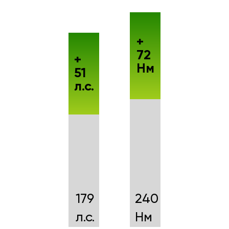
+
72
+
Нм
51
л.с.
179
240
л.с.
Нм