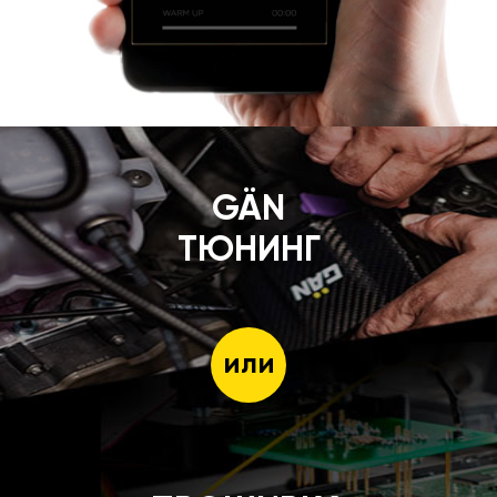
GÄN
ТЮНИНГ
или