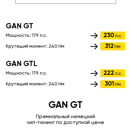
GАN GT
230
Мощность:
179 л.с.
л.с.
312
Крутящий момент:
240 Нм
Нм
GАN GTL
222
Мощность:
179 л.с.
л.с.
301
Крутящий момент:
240 Нм
Нм
GAN GT
Премиальный немецкий
чип-тюнинг по доступной цене