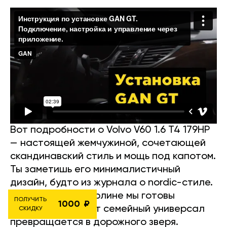
Вот подробности о Volvo V60 1.6 T4 179HP
— настоящей жемчужиной, сочетающей
скандинавский стиль и мощь под капотом.
Ты заметишь его минималистичный
дизайн, будто из журнала о nordic-стиле.
В GÄN Tuning в Берлине мы готовы
ПОЛУЧИТЬ
1000
показать, как этот семейный универсал
СКИДКУ
превращается в дорожного зверя.