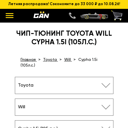
Летняя распродажа! Сэкономите до 33 000 ₽ до 10.08.26!
ЧИП-ТЮНИНГ TOYOTA WILL
CYPHA 1.5I (105Л.С.)
Главная
Toyota
Will
Cypha 1.5i
(105л.с.)
Toyota
Will