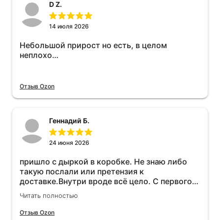
D Z.
14 июля 2026
Небольшой прирост но есть, в целом
неплохо…
Отзыв Ozon
Геннадий Б.
24 июня 2026
пришло с дыркой в коробке. Не знаю либо
такую послали или претензия к
доставке.Внутри вроде всё цело. С первого
раза установить не получается не знаю
Читать полностью
может интернет дурит. Четыре звёзды за
упаковку с дыркой.Как опробую дополню
Отзыв Ozon