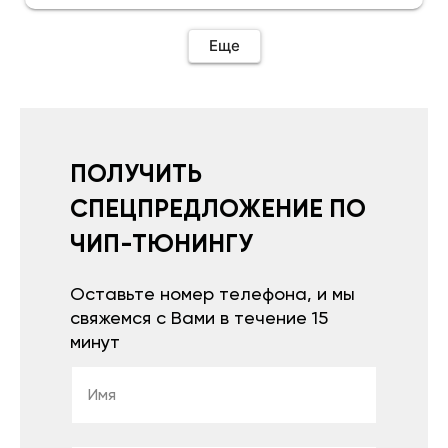
отзыв.Дополняю отзыв для установки
необходимо подключить vpn на телефоне
иначе не качает без него. Как поставил сразу
Еще
всё установилось по работе устройства
дополню позже ещё не проехал 120
км.Дополняю после пробега 120 км
действительно работает провалов нет разгон
более энергичный расход не
увеличился.Всем рекомендую к покупке.
ПОЛУЧИТЬ
СПЕЦПРЕДЛОЖЕНИЕ ПО
ЧИП-ТЮНИНГУ
Оставьте номер телефона, и мы
свяжемся с Вами в течение 15
минут