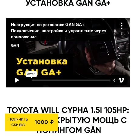
УСТАНОВКА GAN GA+
TOYOTA WILL CYPHA 1.5I 105HP:
РАСКРОЙ СКРЫТУЮ МОЩЬ С
ПОЛУЧИТЬ
1000
СКИДКУ
ТЮНИНГОМ GÄN