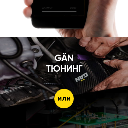
GÄN
ТЮНИНГ
или