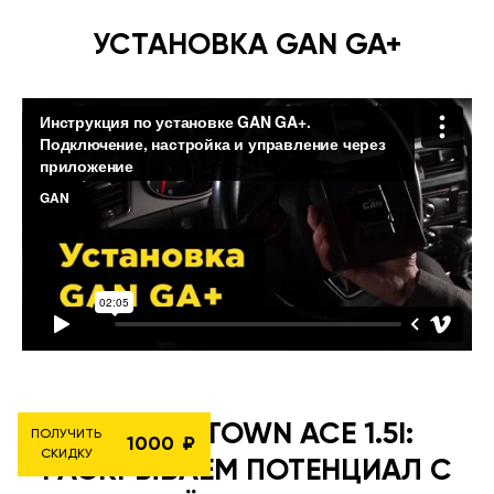
УСТАНОВКА GAN GA+
TOYOTA TOWN ACE 1.5I:
ПОЛУЧИТЬ
1000
СКИДКУ
РАСКРЫВАЕМ ПОТЕНЦИАЛ С