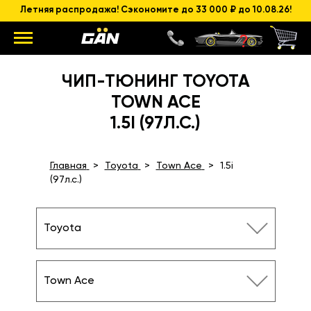
Летняя распродажа! Сэкономите до 33 000 ₽ до 10.08.26!
ЧИП-ТЮНИНГ TOYOTA
TOWN ACE
1.5I (97Л.С.)
Главная
Toyota
Town Ace
1.5i
(97л.с.)
Toyota
Town Ace