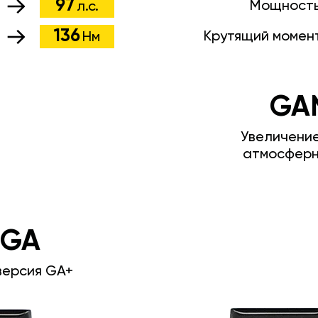
97
Мощност
л.с.
136
Крутящий момен
Нм
GA
Увеличени
атмосферн
 GA
версия GA+