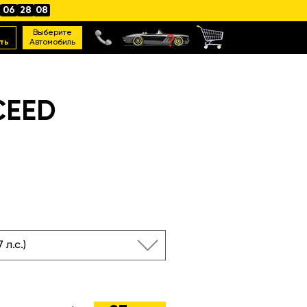
06
28
07
Выберите
ть
Автомобиль
CEED
7 л.с.)