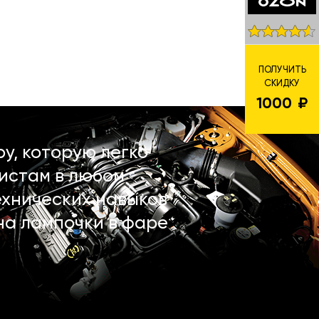
ПОЛУЧИТЬ
СКИДКУ
1000
у, которую легко
истам в любом
ехнических навыков
на лампочки в фаре