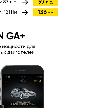
97
ь:
87 л.с.
л.с.
136
т:
121 Нм
Нм
N GA+
е мощности для
ых двигателей