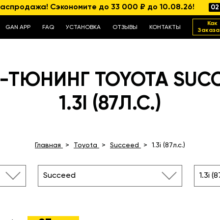
аспродажа! Сэкономите до 33 000 ₽ до 10.08.26!
02
Как
GAN APP
FAQ
УСТАНОВКА
ОТЗЫВЫ
КОНТАКТЫ
Заказа
-ТЮНИНГ TOYOTA SUC
1.3I (87Л.С.)
Главная
Toyota
Succeed
1.3i (87л.с.)
Succeed
1.3i (8