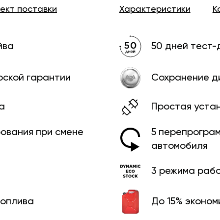
лект
поставки
Характеристики
К
йва
50 дней тест-
рской гарантии
Сохранение д
а
Простая уста
рования при смене
5 перепрограм
автомобиля
3 режима раб
топлива
До 15% эконом