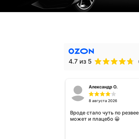
4.7
из 5
Александр О.
8 августа 2026
Вроде стало чуть по резвее 
может и плацебо 😀