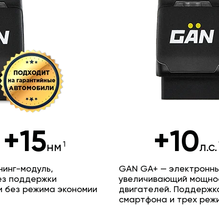
+15
+10
нм
л.с.
инг-модуль,
GAN GA+ — электронны
ез поддержки
увеличивающий мощно
и без режима экономии
двигателей. Поддержк
смартфона и трех реж