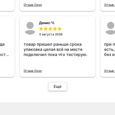
прибавился расход топлива ,
Отзыв Ozon
Отзыв
очень жаль деньги на ветер
Денис Ч.
3 августа 2026
оде
товар пришел раньше срока
при 
упаковка целая всё на месте
есть,
ост
подключил пока что тестирую.
без 
ень
удет
Отзыв Ozon
Отзыв
Еще