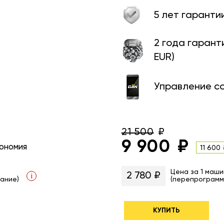
5 лет гаранти
2 года гарант
EUR)
Управление с
21 500
9 900
ономия
11 600
Цена за 1 маши
2 780 ₽
i
ание)
(перепрограмм
КУПИТЬ