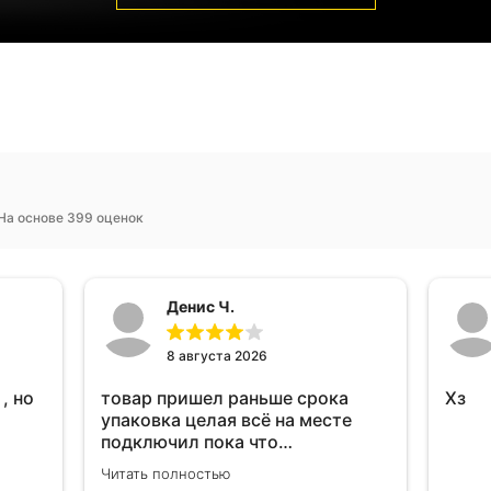
На основе 399 оценок
Денис Ч.
8 августа 2026
, но
товар пришел раньше срока
Хз
упаковка целая всё на месте
подключил пока что
тестирую.проработал месяц и
Читать полностью
всё перестал работать