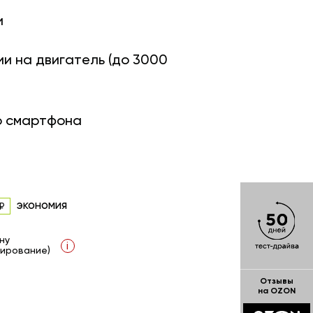
и
ии на двигатель (до 3000
о смартфона
экономия
ну
i
ирование)
Отзывы
на OZON