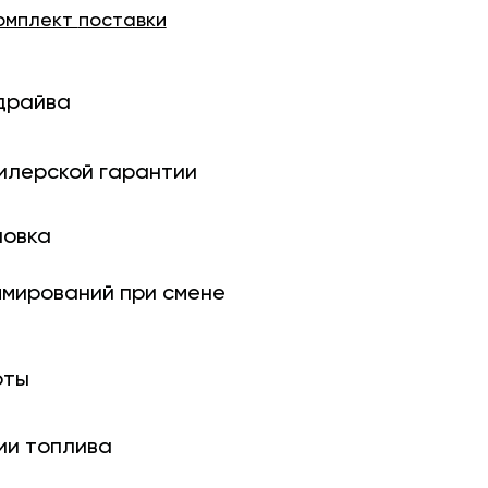
омплект
поставки
драйва
илерской гарантии
новка
ми­рований при смене
оты
ии топлива