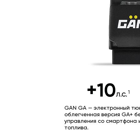
+10
л.с.
GAN GA — электронный тюн
облегченная версия GA+ б
управления со смартфона 
топлива.