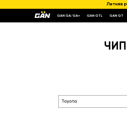
Летняя р
GAN GA/GA+
GAN GTL
GAN GT
ЧИП
Toyota