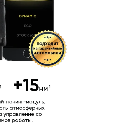
+15
нм
й тюнинг-модуль,
сть атмосферных
а управление со
имов работы.