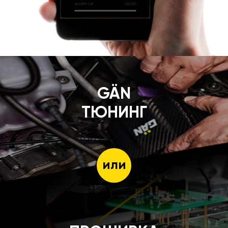
GÄN
ТЮНИНГ
или