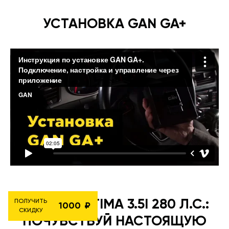
УСТАНОВКА GAN GA+
TOYOTA ESTIMA 3.5I 280 Л.С.:
ПОЛУЧИТЬ
1000
СКИДКУ
ПОЧУВСТВУЙ НАСТОЯЩУЮ