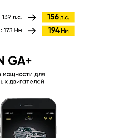
156
:
139 л.с.
л.с.
194
т:
173 Нм
Нм
N GA+
е мощности для
ых двигателей