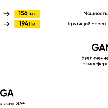
156
Мощность
л.с.
194
Крутящий момен
Нм
GA
Увеличени
атмосферн
 GA
версия GA+