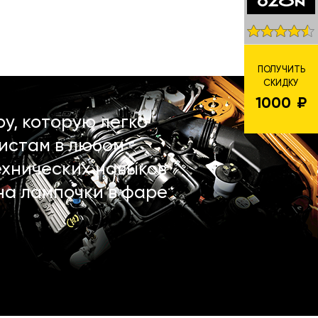
ПОЛУЧИТЬ
СКИДКУ
1000
у, которую легко
истам в любом
ехнических навыков
на лампочки в фаре