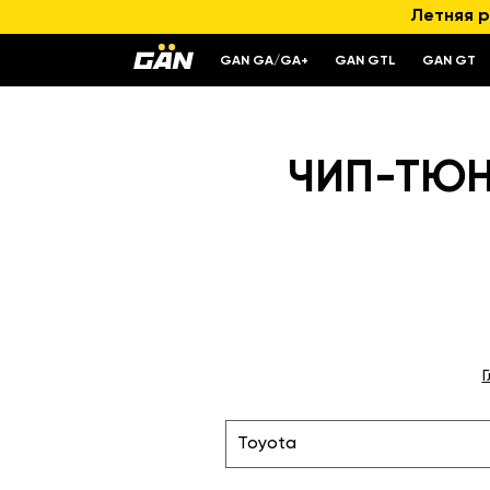
Летняя р
GAN GA/GA+
GAN GTL
GAN GT
ЧИП-ТЮНИ
Toyota