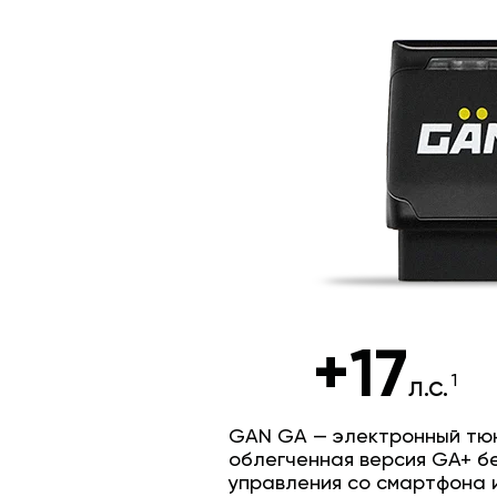
+17
л.с.
GAN GA — электронный тюн
облегченная версия GA+ б
управления со смартфона 