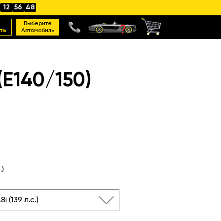
12
56
47
Выберите
ть
Автомобиль
E140/150)
.)
.8i (139 л.с.)