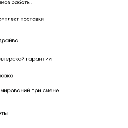
имов работы.
омплект
поставки
драйва
илерской гарантии
новка
ми­рований при смене
оты