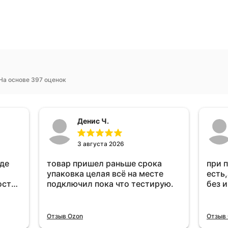
На основе 397 оценок
Денис Ч.
3 августа 2026
оде
товар пришел раньше срока
при 
упаковка целая всё на месте
есть,
ост
подключил пока что тестирую.
без 
ень
удет
Отзыв Ozon
Отзыв