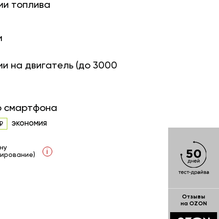
ии топлива
и
ии на двигатель (до 3000
о смартфона
экономия
ну
i
ирование)
Отзывы
на OZON