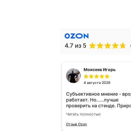
4.7
из 5
Моисеев Игорь
4 августа 2026
Субъективное мнение - вр
работает. Но.....лучше
проверить на стенде. Прир
10-12% "на глаз" уловить оч
Читать полностью
сложно. Покатаюсь, потом
отключу и посмотрю, что б
Отзыв Ozon
😁.