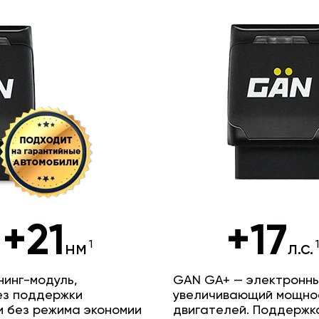
+21
+17
нм
л.с.
инг-модуль,
GAN GA+ — электронны
ез поддержки
увеличивающий мощно
и без режима экономии
двигателей. Поддержк