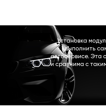
Установка моду
выполнить са
автосервисе. Эта 
и сравнима с таки