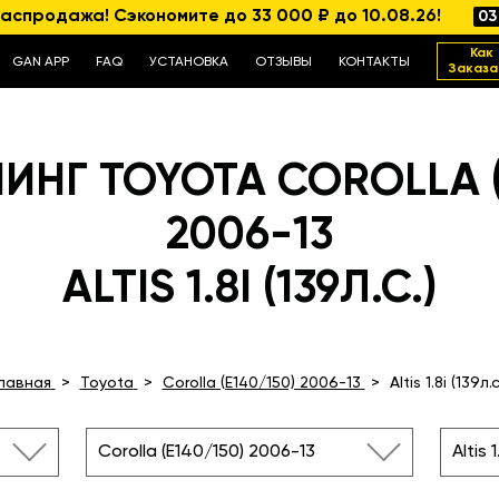
аспродажа! Сэкономите до 33 000 ₽ до 10.08.26!
03
Как
GAN APP
FAQ
УСТАНОВКА
ОТЗЫВЫ
КОНТАКТЫ
Заказа
НГ TOYOTA COROLLA (
2006-13
ALTIS 1.8I (139Л.С.)
Главная
Toyota
Corolla (E140/150) 2006-13
Altis 1.8i (139л.с
Corolla (E140/150) 2006-13
Altis 1