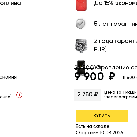
топлива
До 15% эконом
5 лет гаранти
2 года гарант
EUR)
Управление с
21 500
9 900
ономия
11 600
Цена за 1 маши
2 780 ₽
i
ание)
(перепрограмм
КУПИТЬ
Есть на складе
Отправим 10.08.2026