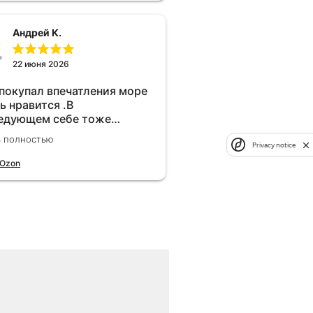
Андрей К.
22 июня 2026
 покупал впечатления море
ь нравится .В
едующем себе тоже
брел.Реально прибавляет
ь полностью
ости!
Privacy notice
 Ozon