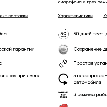
смартфона и трех реж
лект
поставки
Характеристики
К
йва
50 дней тест-
рской гарантии
Сохранение д
а
Простая уста
рования при смене
5 перепрограм
автомобиля
3 режима раб