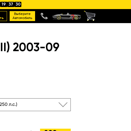
19
37
29
Выберите
ть
Автомобиль
I) 2003-09
250 л.с.)