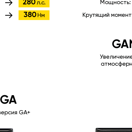
280
Мощность
л.с.
380
Крутящий момент
Нм
GA
Увеличени
атмосферн
 GA
версия GA+