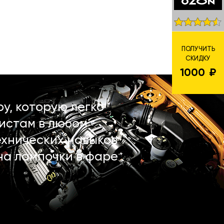
ПОЛУЧИТЬ
СКИДКУ
1000
у, которую легко
истам в любом
ехнических навыков
на лампочки в фаре