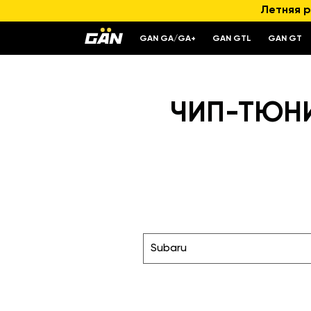
Летняя р
GAN GA/GA+
GAN GTL
GAN GT
ЧИП-ТЮНИН
Subaru