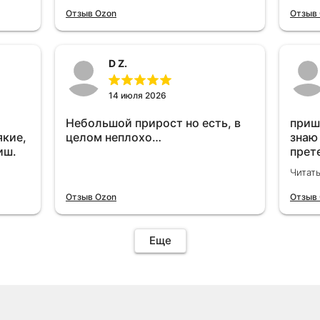
отключу и посмотрю, что будет
Отзыв Ozon
Отзыв
😁.
D Z.
14 июля 2026
Небольшой прирост но есть, в
приш
якие,
целом неплохо…
знаю
иш.
прет
вроде
Читат
уста
знаю
Отзыв Ozon
Отзыв
Четы
дырк
отзыв
Еще
уста
подк
иначе
пост
уста