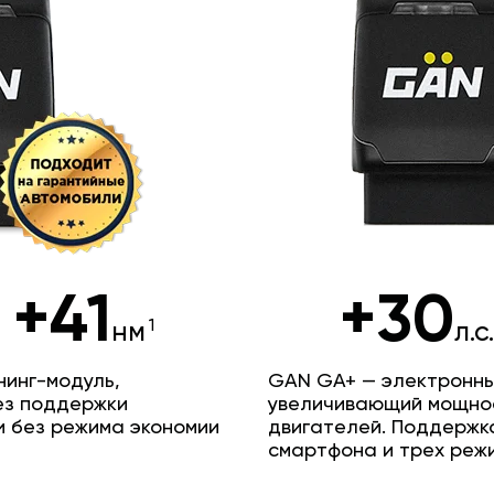
+41
+30
нм
л.с
инг-модуль,
GAN GA+ — электронны
ез поддержки
увеличивающий мощно
и без режима экономии
двигателей. Поддержк
смартфона и трех реж