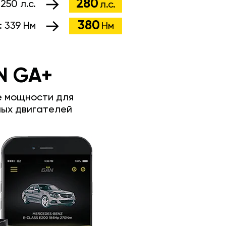
280
:
250 л.с.
л.с.
380
:
339 Нм
Нм
N GA+
е мощности для
ых двигателей