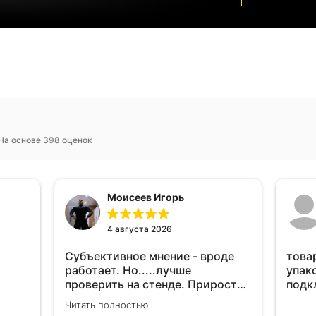
На основе 398 оценок
Моисеев Игорь
4 августа 2026
Субъективное мнение - вроде
това
работает. Но.....лучше
упак
проверить на стенде. Прирост
подк
10-12% "на глаз" уловить очень
Читать полностью
сложно. Покатаюсь, потом