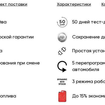
лект
поставки
Характеристики
К
йва
50 дней тест-
рской гарантии
Сохранение д
а
Простая уста
рования при смене
5 перепрограм
автомобиля
3 режима раб
топлива
До 15% эконом