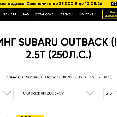
аспродажа! Сэкономите до 33 000 ₽ до 10.08.26!
02
Как
GAN APP
FAQ
УСТАНОВКА
ОТЗЫВЫ
КОНТАКТЫ
Заказа
Г SUBARU OUTBACK (II
2.5T (250Л.С.)
Главная
Subaru
Outback (III) 2003-09
2.5T (250л.с.)
Outback (III) 2003-09
2.5T (