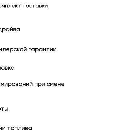
омплект
поставки
драйва
илерской гарантии
новка
ми­рований при смене
оты
ии топлива