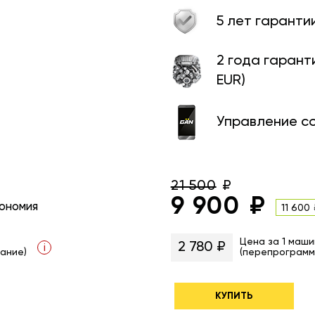
5 лет гаранти
2 года гарант
EUR)
Управление с
21 500
9 900
ономия
11 600
Цена за 1 маши
2 780 ₽
i
ание)
(перепрограмм
КУПИТЬ