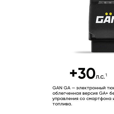
+30
л.с.
GAN GA — электронный тюн
облегченная версия GA+ б
управления со смартфона 
топлива.