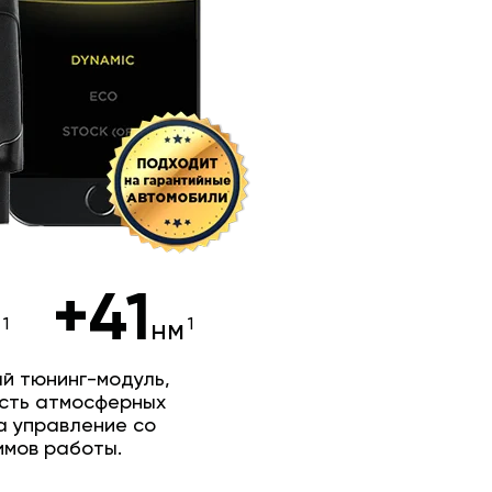
+41
.
нм
й тюнинг-модуль,
сть атмосферных
а управление со
имов работы.