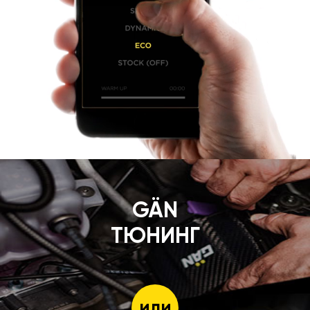
GÄN
ТЮНИНГ
или