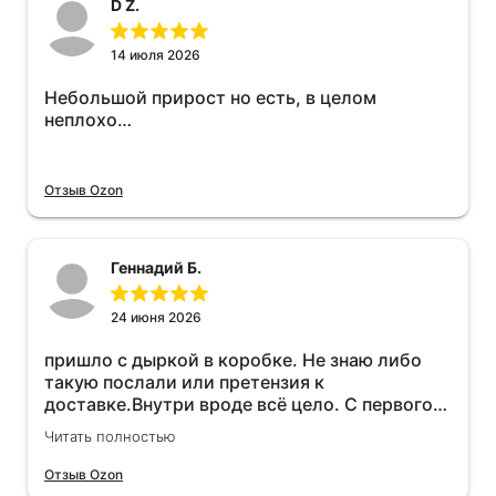
D Z.
14 июля 2026
Небольшой прирост но есть, в целом
неплохо…
Отзыв Ozon
Геннадий Б.
24 июня 2026
пришло с дыркой в коробке. Не знаю либо
такую послали или претензия к
доставке.Внутри вроде всё цело. С первого
раза установить не получается не знаю
Читать полностью
может интернет дурит. Четыре звёзды за
упаковку с дыркой.Как опробую дополню
Отзыв Ozon
отзыв.Дополняю отзыв для установки