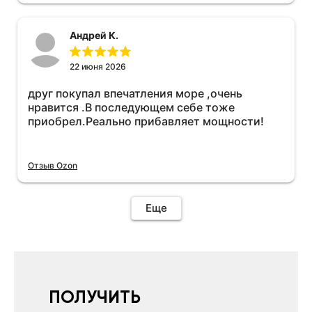
необходимо подключить vpn на телефоне
иначе не качает без него. Как поставил сразу
Андрей К.
всё установилось по работе устройства
дополню позже ещё не проехал 120
км.Дополняю после пробега 120 км
22 июня 2026
действительно работает провалов нет разгон
друг покупал впечатления море ,очень
более энергичный расход не
нравится .В последующем себе тоже
увеличился.Всем рекомендую к покупке.
приобрел.Реально прибавляет мощности!
Отзыв Ozon
Еще
ПОЛУЧИТЬ