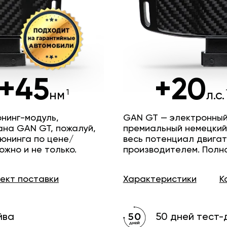
+45
+20
нм
л.с.
нинг-модуль,
GAN GT — электронный
ана GAN GT, пожалуй,
премиальный немецкий
юнинга по цене/
весь потенциал двига
ожно и не только.
производителем. Полн
лект
поставки
Характеристики
К
йва
50 дней тест-