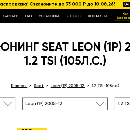
аспродажа! Сэкономите до 33 000 ₽ до 10.08.26!
04
Как
GAN APP
FAQ
УСТАНОВКА
ОТЗЫВЫ
КОНТАКТЫ
Заказа
НИНГ SEAT LEON (1P) 
1.2 TSI (105Л.С.)
Главная
Seat
Leon (1P) 2005-12
1.2 TSI (105л.с.)
Leon (1P) 2005-12
1.2 TS