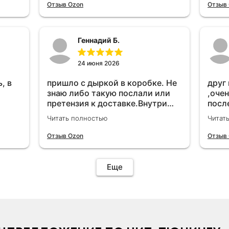
удет
Отзыв Ozon
Отзыв
Геннадий Б.
24 июня 2026
, в
пришло с дыркой в коробке. Не
друг
знаю либо такую послали или
,очен
претензия к доставке.Внутри
посл
вроде всё цело. С первого раза
прио
Читать полностью
Читат
установить не получается не
мощн
знаю может интернет дурит.
Отзыв Ozon
Отзыв
Четыре звёзды за упаковку с
дыркой.Как опробую дополню
отзыв.Дополняю отзыв для
Еще
установки необходимо
подключить vpn на телефоне
иначе не качает без него. Как
поставил сразу всё
установилось по работе
устройства дополню позже ещё