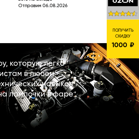
Отправим 06.08.2026
ПОЛУЧИТЬ
СКИДКУ
1000
у, которую легко
истам в любом
ехнических навыков
на лампочки в фаре