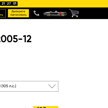
21
27
00
Выберите
ть
Автомобиль
2005-12
I (105 л.с.)