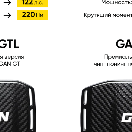
122
Мощность
л.с.
220
Крутящий момен
Нм
GTL
GA
я версия
Премиаль
GAN GT
чип-тюнинг п