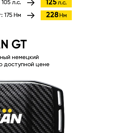
125
:
105 л.с.
л.с.
228
т:
175 Нм
Нм
N GT
ный немецкий
о доступной цене