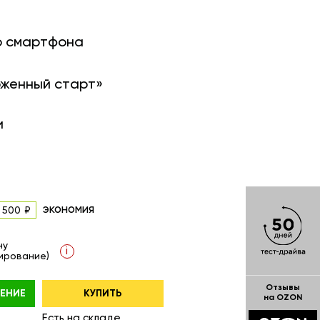
о смартфона
оженный старт»
и
экономия
 500
ну
i
ирование)
Отзывы
ЕНИЕ
КУПИТЬ
на OZON
Есть на складе