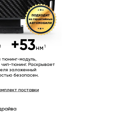
+53
нм
 тюнинг-модуль,
 чип-тюнинг. Раскрывает
теля заложенный
остью безопасен.
омплект
поставки
драйва