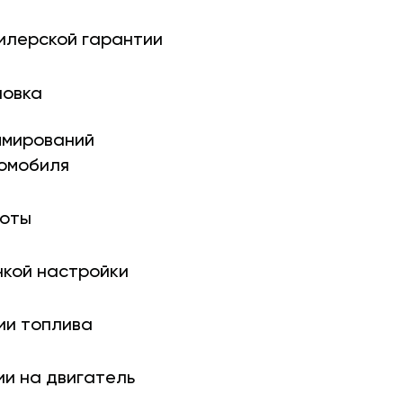
илерской гарантии
новка
ми­рований
томобиля
боты
нкой настройки
ии топлива
ии на двигатель