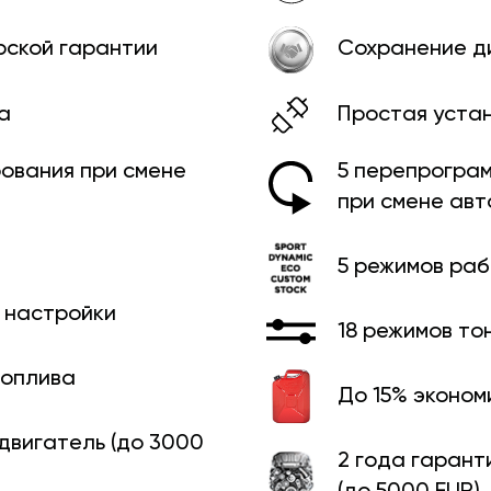
рской гарантии
Сохранение д
а
Простая уста
ования при смене
5 перепрограм
при смене ав
5 режимов ра
й настройки
18 режимов то
топлива
До 15% эконом
 двигатель (до 3000
2 года гарант