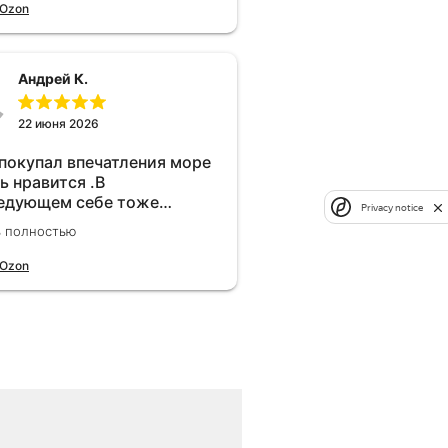
 Ozon
Андрей К.
22 июня 2026
 покупал впечатления море
ь нравится .В
едующем себе тоже
Privacy notice
брел.Реально прибавляет
ь полностью
ости!
 Ozon