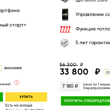
(до 5000 EUR)
мартфона
Управление с
ный старт»
Функция «отл
5 лет гаранти
56 300
экономия
33 800
22
i
вание)
Цена за 1 маши
7 180 ₽
(перепрограмм
КУПИТЬ
ПОЛУЧИТЬ
СПЕЦПРЕДЛОЖ
Есть на складе