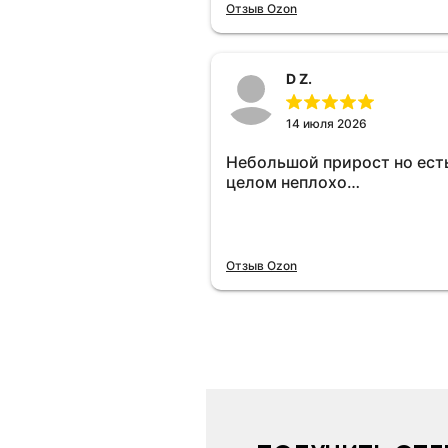
отключу и посмотрю, что б
Отзыв Ozon
😁.
D Z.
14 июля 2026
Небольшой прирост но есть
целом неплохо…
Отзыв Ozon