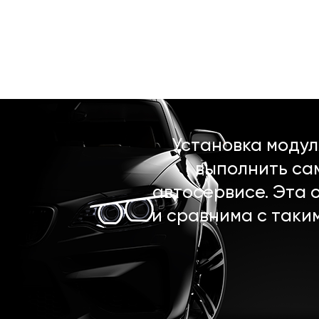
Установка моду
выполнить са
автосервисе. Эта 
и сравнима с таки