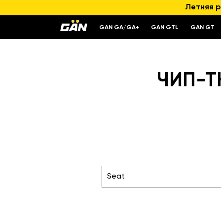
Летняя р
GAN GA/GA+
GAN GTL
GAN GT
ЧИП-ТЮ
Seat