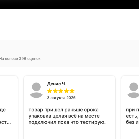
На основе 396 оценок
Денис Ч.
3 августа 2026
оде
товар пришел раньше срока
при 
упаковка целая всё на месте
есть,
ост
подключил пока что тестирую.
без 
ень