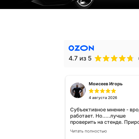
4.7
из 5
Моисеев Игорь
4 августа 2026
Субъективное мнение - вр
работает. Но.....лучше
проверить на стенде. Прир
10-12% "на глаз" уловить оч
Читать полностью
сложно. Покатаюсь, потом