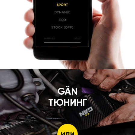
GÄN
ТЮНИНГ
или