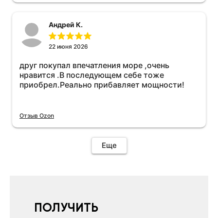
необходимо подключить vpn на телефоне
иначе не качает без него. Как поставил сразу
Андрей К.
всё установилось по работе устройства
дополню позже ещё не проехал 120
км.Дополняю после пробега 120 км
22 июня 2026
действительно работает провалов нет разгон
друг покупал впечатления море ,очень
более энергичный расход не
нравится .В последующем себе тоже
увеличился.Всем рекомендую к покупке.
приобрел.Реально прибавляет мощности!
Отзыв Ozon
Еще
ПОЛУЧИТЬ