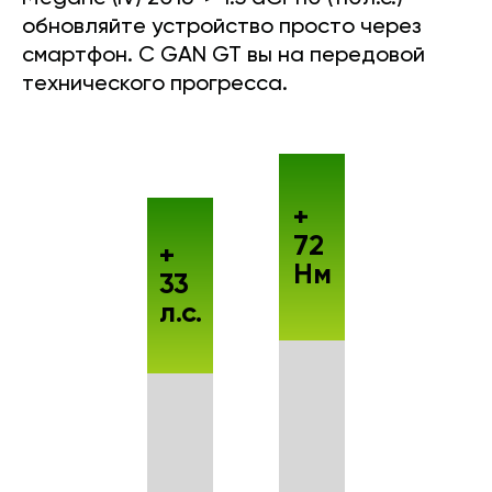
обновляйте устройство просто через
смартфон. С GAN GT вы на передовой
технического прогресса.
+
72
+
Нм
33
л.с.