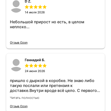
D Z.
14 июля 2026
Небольшой прирост но есть, в целом
неплохо…
Отзыв Ozon
Геннадий Б.
24 июня 2026
пришло с дыркой в коробке. Не знаю либо
такую послали или претензия к
доставке.Внутри вроде всё цело. С первого
раза установить не получается не знаю
Читать полностью
может интернет дурит. Четыре звёзды за
упаковку с дыркой.Как опробую дополню
Отзыв Ozon
отзыв.Дополняю отзыв для установки