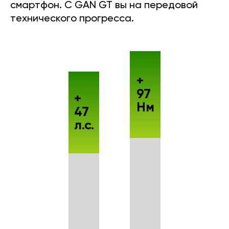
смартфон. С GAN GT вы на передовой
технического прогресса.
+
97
+
Нм
47
л.с.