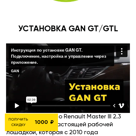
УСТАНОВКА GAN GT/GTL
Вот подробности о Renault Master III 2.3
ПОЛУЧИТЬ
1000
dCi на 163 л.с. — настоящей рабочей
СКИДКУ
лошадкой, которая с 2010 года