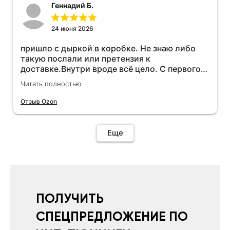
Геннадий Б.
24 июня 2026
пришло с дыркой в коробке. Не знаю либо
такую послали или претензия к
доставке.Внутри вроде всё цело. С первого
раза установить не получается не знаю
Читать полностью
может интернет дурит. Четыре звёзды за
упаковку с дыркой.Как опробую дополню
Отзыв Ozon
отзыв.Дополняю отзыв для установки
необходимо подключить vpn на телефоне
иначе не качает без него. Как поставил сразу
Еще
всё установилось по работе устройства
дополню позже ещё не проехал 120
км.Дополняю после пробега 120 км
действительно работает провалов нет разгон
более энергичный расход не
увеличился.Всем рекомендую к покупке.
ПОЛУЧИТЬ
СПЕЦПРЕДЛОЖЕНИЕ ПО