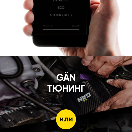
GÄN
ТЮНИНГ
или