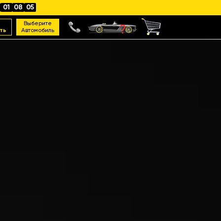
01
08
04
Выберите
ть
Автомобиль