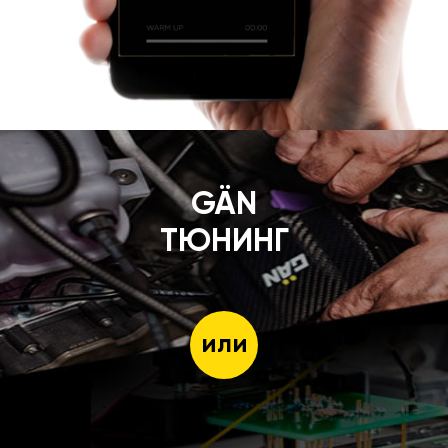
GÄN
ТЮНИНГ
или