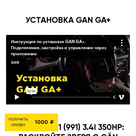
УСТАНОВКА GAN GA+
ПОЛУЧИТЬ
1000
СКИДКУ
PORSCHE 911 (991) 3.4I 350HP: