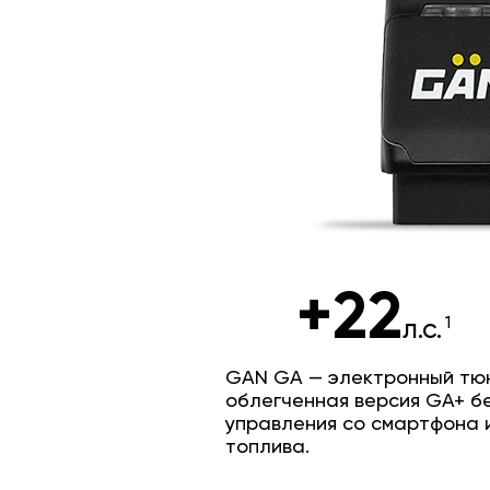
+22
л.с.
GAN GA — электронный тюн
облегченная версия GA+ б
управления со смартфона 
топлива.