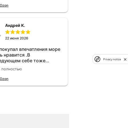
 Ozon
Андрей К.
22 июня 2026
 покупал впечатления море
ь нравится .В
Privacy notice
едующем себе тоже
брел.Реально прибавляет
ь полностью
ости!
 Ozon