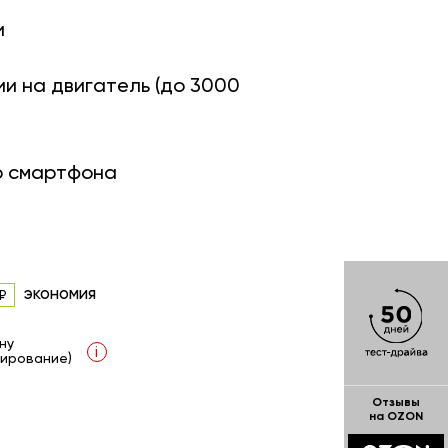
и
ии на двигатель (до 3000
о смартфона
экономия
ну
i
ирование)
Отзывы
на OZON