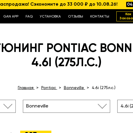
аспродажа! Сэкономите до 33 000 ₽ до 10.08.26!
04
Как
GAN APP
FAQ
УСТАНОВКА
ОТЗЫВЫ
КОНТАКТЫ
Заказа
ЮНИНГ PONTIAC BONN
4.6I (275Л.С.)
Главная
Pontiac
Bonneville
4.6i (275л.с.)
Bonneville
4.6i (