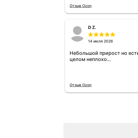
отключу и посмотрю, что б
Отзыв Ozon
😁.
D Z.
14 июля 2026
Небольшой прирост но есть
целом неплохо…
Отзыв Ozon