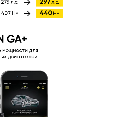
297
:
275 л.с.
л.с.
440
:
407 Нм
Нм
N GA+
е мощности для
ых двигателей