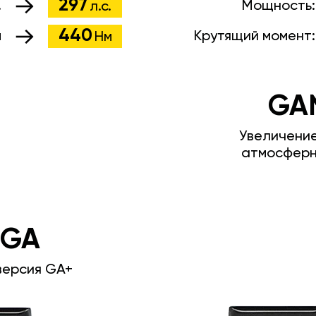
297
.
Мощность
л.с.
440
м
Крутящий момент
Нм
GA
Увеличени
атмосферн
 GA
версия GA+