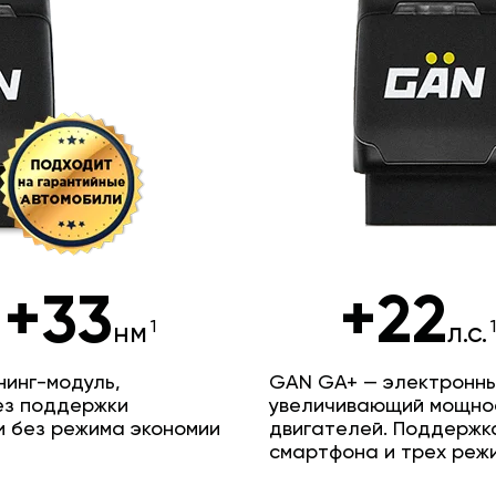
+33
+22
нм
л.с.
инг-модуль,
GAN GA+ — электронны
ез поддержки
увеличивающий мощно
и без режима экономии
двигателей. Поддержк
смартфона и трех реж