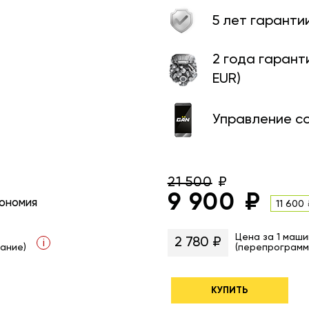
5 лет гаранти
2 года гарант
EUR)
Управление с
21 500
9 900
ономия
11 600
Цена за 1 маши
2 780 ₽
i
ание)
(перепрограмм
КУПИТЬ