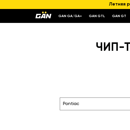
Летняя р
GAN GA/GA+
GAN GTL
GAN GT
ЧИП-Т
Pontiac