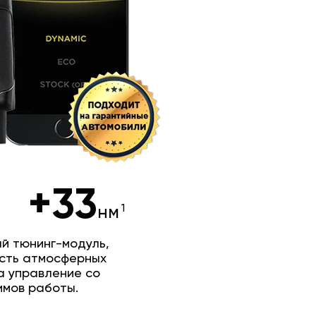
+33
нм
й тюнинг-модуль,
сть атмосферных
а управление со
имов работы.