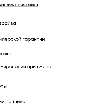
омплект
поставки
драйва
илерской гарантии
новка
ми­рований при смене
оты
ии топлива