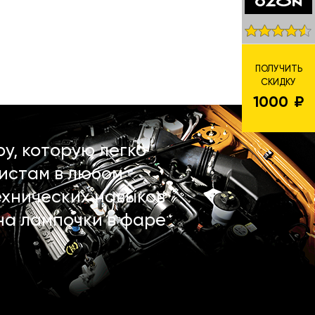
ПОЛУЧИТЬ
СКИДКУ
1000
у, которую легко
истам в любом
ехнических навыков
на лампочки в фаре