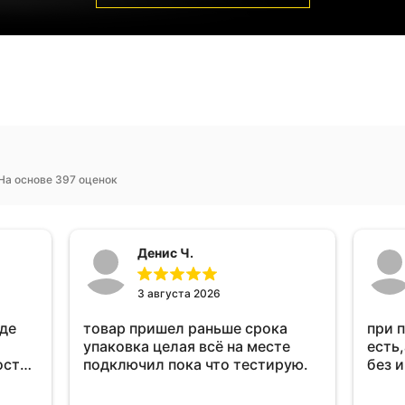
На основе 397 оценок
Денис Ч.
3 августа 2026
оде
товар пришел раньше срока
при 
упаковка целая всё на месте
есть,
ост
подключил пока что тестирую.
без 
ень