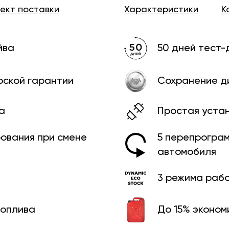
лект
поставки
Характеристики
К
йва
50 дней тест-
рской гарантии
Сохранение д
а
Простая уста
рования при смене
5 перепрограм
автомобиля
3 режима раб
топлива
До 15% эконом