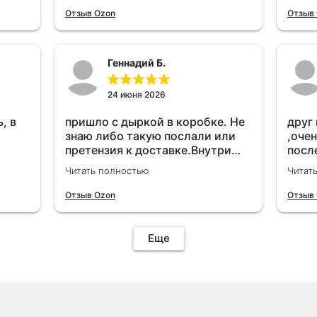
удет
Отзыв Ozon
Отзыв
Геннадий Б.
24 июня 2026
, в
пришло с дыркой в коробке. Не
друг
знаю либо такую послали или
,очен
претензия к доставке.Внутри
посл
вроде всё цело. С первого раза
прио
Читать полностью
Читат
установить не получается не
мощн
знаю может интернет дурит.
Отзыв Ozon
Отзыв
Четыре звёзды за упаковку с
дыркой.Как опробую дополню
отзыв.Дополняю отзыв для
Еще
установки необходимо
подключить vpn на телефоне
иначе не качает без него. Как
поставил сразу всё
установилось по работе