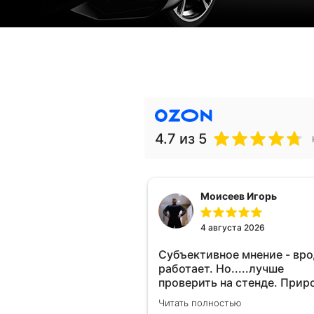
4.7
из 5
Моисеев Игорь
4 августа 2026
Субъективное мнение - вр
работает. Но.....лучше
проверить на стенде. Прир
10-12% "на глаз" уловить оч
Читать полностью
сложно. Покатаюсь, потом