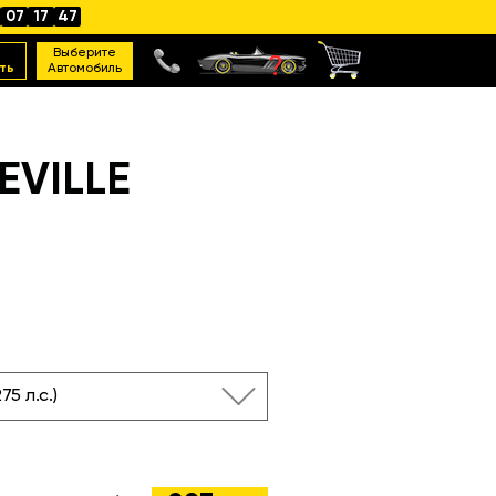
07
17
46
Выберите
ть
Автомобиль
EVILLE
275 л.с.)