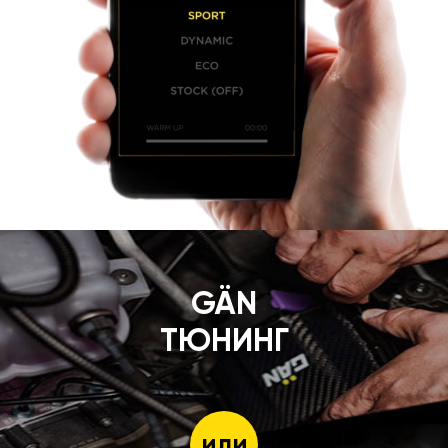
GÄN
ТЮНИНГ
или