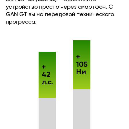
устройство просто через смартфон. С
GAN GT вы на передовой технического
прогресса.
+
105
+
Нм
42
л.с.