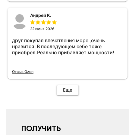
необходимо подключить vpn на телефоне
иначе не качает без него. Как поставил сразу
Андрей К.
всё установилось по работе устройства
дополню позже ещё не проехал 120
км.Дополняю после пробега 120 км
22 июня 2026
действительно работает провалов нет разгон
друг покупал впечатления море ,очень
более энергичный расход не
нравится .В последующем себе тоже
увеличился.Всем рекомендую к покупке.
приобрел.Реально прибавляет мощности!
Отзыв Ozon
Еще
ПОЛУЧИТЬ