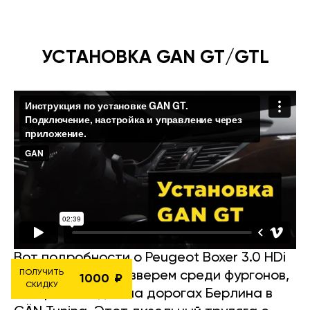
УСТАНОВКА GAN GT/GTL
Вот подробности о Peugeot Boxer 3.0 HDi
ПОЛУЧИТЬ
145 — настоящим зверем среди фургонов,
1000
СКИДКУ
который я видел на дорогах Берлина в