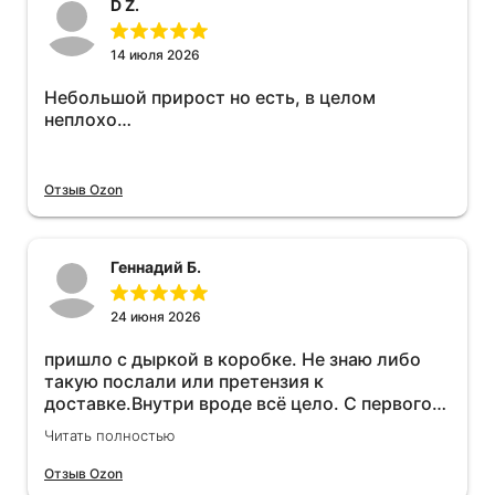
D Z.
14 июля 2026
Небольшой прирост но есть, в целом
неплохо…
Отзыв Ozon
Геннадий Б.
24 июня 2026
пришло с дыркой в коробке. Не знаю либо
такую послали или претензия к
доставке.Внутри вроде всё цело. С первого
раза установить не получается не знаю
Читать полностью
может интернет дурит. Четыре звёзды за
упаковку с дыркой.Как опробую дополню
Отзыв Ozon
отзыв.Дополняю отзыв для установки