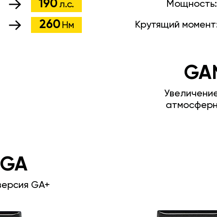
190
Мощность
л.с.
260
Крутящий момент
Нм
GA
Увеличени
атмосферн
 GA
версия GA+