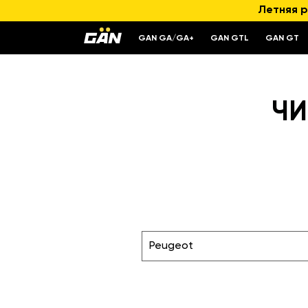
Летняя р
GAN GA/GA+
GAN GTL
GAN GT
ЧИ
Peugeot