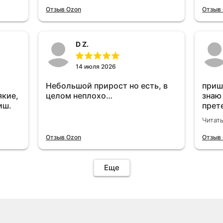
отключу и посмотрю, что будет
Отзыв Ozon
Отзыв
😁.
D Z.
14 июля 2026
Небольшой прирост но есть, в
приш
якие,
целом неплохо…
знаю
иш.
прет
вроде
Читат
уста
знаю
Отзыв Ozon
Отзыв
Четы
дырк
отзыв
Еще
уста
подк
иначе
пост
уста