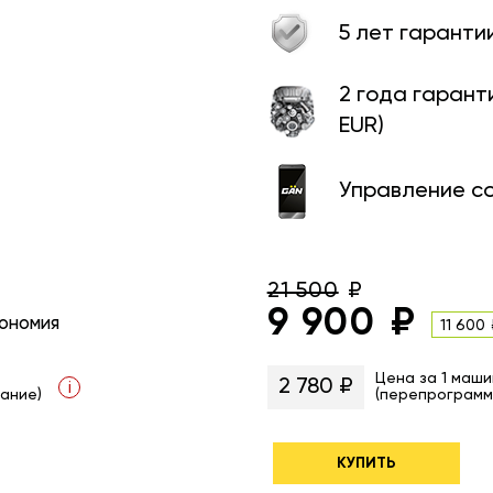
5 лет гаранти
2 года гарант
EUR)
Управление с
21 500
9 900
ономия
11 600
Цена за 1 маши
2 780 ₽
i
ание)
(перепрограмм
КУПИТЬ