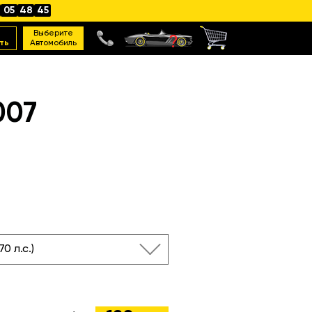
05
48
44
Выберите
ть
Автомобиль
007
170 л.с.)