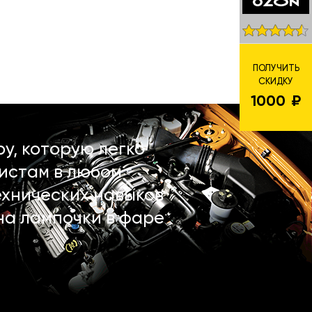
ПОЛУЧИТЬ
СКИДКУ
1000
у, которую легко
истам в любом
ехнических навыков
на лампочки в фаре