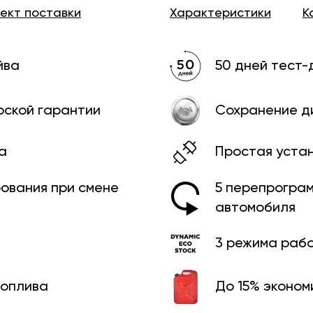
лект
поставки
Характеристики
К
йва
50 дней тест-
рской гарантии
Сохранение д
а
Простая уста
рования при смене
5 перепрограм
автомобиля
3 режима раб
топлива
До 15% эконом