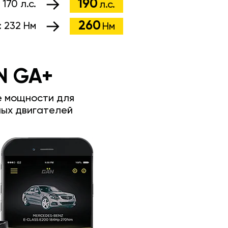
190
:
170 л.с.
л.с.
260
:
232 Нм
Нм
N GA+
е мощности для
ых двигателей