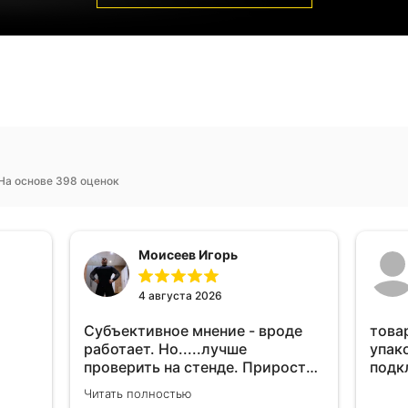
На основе 398 оценок
Моисеев Игорь
4 августа 2026
Субъективное мнение - вроде
това
работает. Но.....лучше
упак
проверить на стенде. Прирост
подк
10-12% "на глаз" уловить очень
Читать полностью
сложно. Покатаюсь, потом