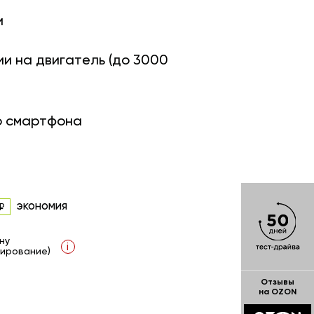
и
ии на двигатель (до 3000
о смартфона
экономия
ну
i
ирование)
Отзывы
на OZON