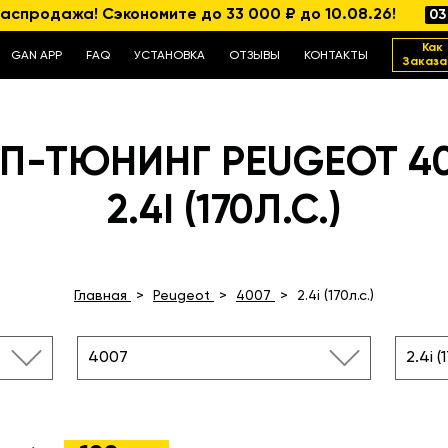
аспродажа! Сэкономите до 33 000 ₽ до 10.08.26!
03
Как
GAN APP
FAQ
УСТАНОВКА
ОТЗЫВЫ
КОНТАКТЫ
Заказа
П-ТЮНИНГ PEUGEOT 4
2.4I (170Л.С.)
Главная
Peugeot
4007
2.4i (170л.с.)
4007
2.4i (