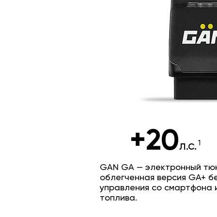
+20
л.с.
GAN GA — электронный тюн
облегченная версия GA+ б
управления со смартфона 
топлива.