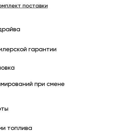
омплект
поставки
драйва
илерской гарантии
новка
ми­рований при смене
оты
ии топлива