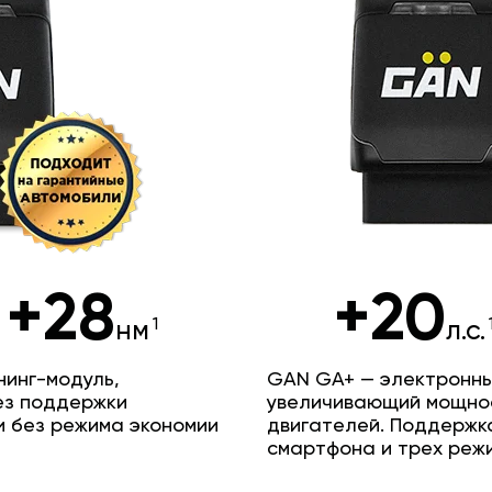
+28
+20
нм
л.с.
инг-модуль,
GAN GA+ — электронны
ез поддержки
увеличивающий мощно
и без режима экономии
двигателей. Поддержк
смартфона и трех реж