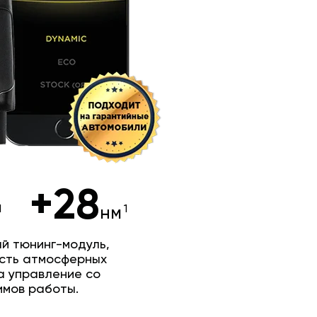
+28
нм
й тюнинг-модуль,
сть атмосферных
а управление со
имов работы.