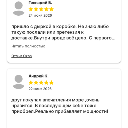
Геннадий Б.
24 июня 2026
пришло с дыркой в коробке. Не знаю либо
такую послали или претензия к
доставке.Внутри вроде всё цело. С первого
раза установить не получается не знаю
Читать полностью
может интернет дурит. Четыре звёзды за
упаковку с дыркой.Как опробую дополню
Отзыв Ozon
отзыв.Дополняю отзыв для установки
необходимо подключить vpn на телефоне
иначе не качает без него. Как поставил сразу
Андрей К.
всё установилось по работе устройства
дополню позже ещё не проехал 120
км.Дополняю после пробега 120 км
22 июня 2026
действительно работает провалов нет разгон
друг покупал впечатления море ,очень
более энергичный расход не
нравится .В последующем себе тоже
увеличился.Всем рекомендую к покупке.
приобрел.Реально прибавляет мощности!