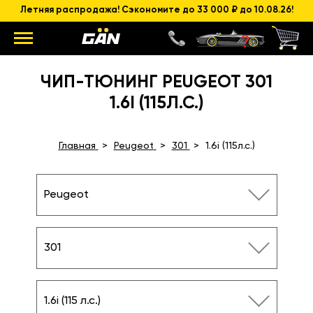
Летняя распродажа! Сэкономите до 33 000 ₽ до 10.08.26!
ЧИП-ТЮНИНГ PEUGEOT 301
1.6I (115Л.С.)
Главная
Peugeot
301
1.6i (115л.с.)
Peugeot
301
1.6i (115 л.с.)