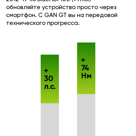
обновляйте устройство просто через
смартфон. С GAN GT вы на передовой
технического прогресса.
+
74
+
Нм
30
л.с.