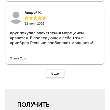
необходимо подключить vpn на телефоне
иначе не качает без него. Как поставил сразу
Андрей К.
всё установилось по работе устройства
дополню позже ещё не проехал 120
км.Дополняю после пробега 120 км
22 июня 2026
действительно работает провалов нет разгон
друг покупал впечатления море ,очень
более энергичный расход не
нравится .В последующем себе тоже
увеличился.Всем рекомендую к покупке.
приобрел.Реально прибавляет мощности!
Отзыв Ozon
Еще
ПОЛУЧИТЬ