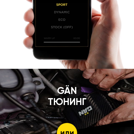
GÄN
ТЮНИНГ
или