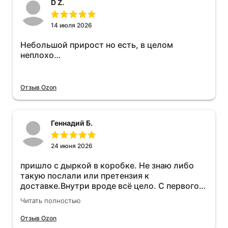
D Z.
14 июля 2026
Небольшой прирост но есть, в целом
неплохо…
Отзыв Ozon
Геннадий Б.
24 июня 2026
пришло с дыркой в коробке. Не знаю либо
такую послали или претензия к
доставке.Внутри вроде всё цело. С первого
раза установить не получается не знаю
Читать полностью
может интернет дурит. Четыре звёзды за
упаковку с дыркой.Как опробую дополню
Отзыв Ozon
отзыв.Дополняю отзыв для установки