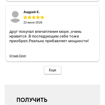
необходимо подключить vpn на телефоне
иначе не качает без него. Как поставил сразу
Андрей К.
всё установилось по работе устройства
дополню позже ещё не проехал 120
км.Дополняю после пробега 120 км
22 июня 2026
действительно работает провалов нет разгон
друг покупал впечатления море ,очень
более энергичный расход не
нравится .В последующем себе тоже
увеличился.Всем рекомендую к покупке.
приобрел.Реально прибавляет мощности!
Отзыв Ozon
Еще
ПОЛУЧИТЬ