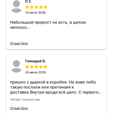
D Z.
14 июля 2026
Небольшой прирост но есть, в целом
неплохо…
Отзыв Ozon
Геннадий Б.
24 июня 2026
пришло с дыркой в коробке. Не знаю либо
такую послали или претензия к
доставке.Внутри вроде всё цело. С первого
раза установить не получается не знаю
Читать полностью
может интернет дурит. Четыре звёзды за
упаковку с дыркой.Как опробую дополню
Отзыв Ozon
отзыв.Дополняю отзыв для установки