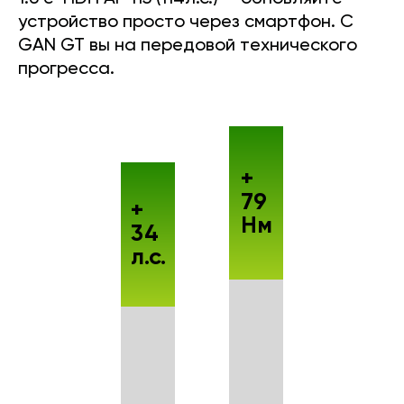
устройство просто через смартфон. С
GAN GT вы на передовой технического
прогресса.
+
79
+
Нм
34
л.с.