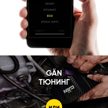
GÄN
ТЮНИНГ
или