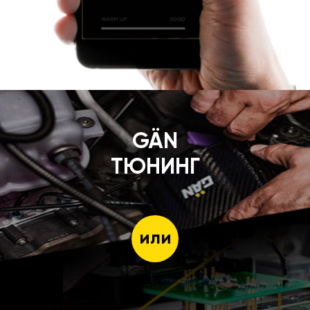
GÄN
ТЮНИНГ
или