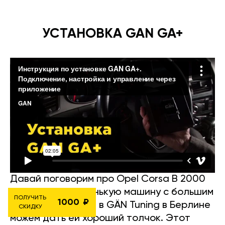
УСТАНОВКА GAN GA+
Давай поговорим про Opel Corsa B 2000
1.0i 54 л.с. — маленькую машину с большим
ПОЛУЧИТЬ
1000
сердцем, и как мы в GÄN Tuning в Берлине
СКИДКУ
можем дать ей хороший толчок. Этот