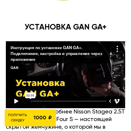
УСТАНОВКА GAN GA+
Рассмотрим подробнее Nissan Stagea 2.5T
ПОЛУЧИТЬ
1000
(до 2007 года) RS Four S — настоящей
СКИДКУ
скрытой жемчужине, о которой мы в