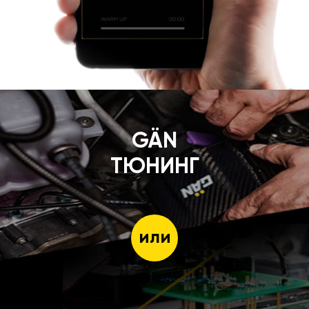
GÄN
ТЮНИНГ
или