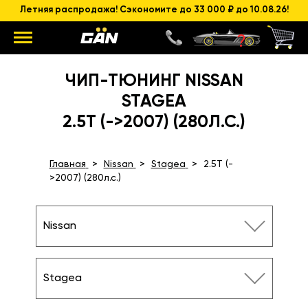
Летняя распродажа! Сэкономите до 33 000 ₽ до 10.08.26!
ЧИП-ТЮНИНГ NISSAN
STAGEA
2.5T (->2007) (280Л.С.)
Главная
Nissan
Stagea
2.5T (-
>2007) (280л.с.)
Nissan
Stagea