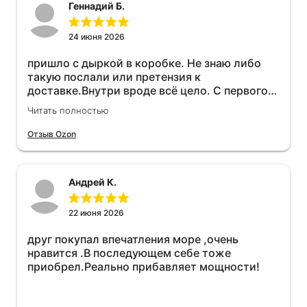
Геннадий Б.
24 июня 2026
пришло с дыркой в коробке. Не знаю либо
такую послали или претензия к
доставке.Внутри вроде всё цело. С первого
раза установить не получается не знаю
Читать полностью
может интернет дурит. Четыре звёзды за
упаковку с дыркой.Как опробую дополню
Отзыв Ozon
отзыв.Дополняю отзыв для установки
необходимо подключить vpn на телефоне
иначе не качает без него. Как поставил сразу
Андрей К.
всё установилось по работе устройства
дополню позже ещё не проехал 120
км.Дополняю после пробега 120 км
22 июня 2026
действительно работает провалов нет разгон
друг покупал впечатления море ,очень
более энергичный расход не
нравится .В последующем себе тоже
увеличился.Всем рекомендую к покупке.
приобрел.Реально прибавляет мощности!