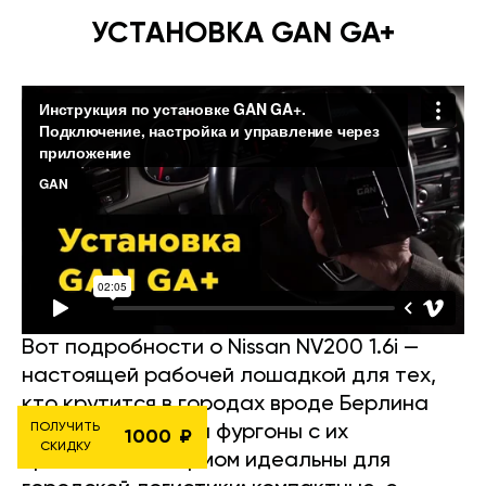
УСТАНОВКА GAN GA+
Вот подробности о Nissan NV200 1.6i —
настоящей рабочей лошадкой для тех,
кто крутится в городах вроде Берлина
ПОЛУЧИТЬ
или Мюнхена. Эти фургоны с их
1000
СКИДКУ
простотой и шармом идеальны для