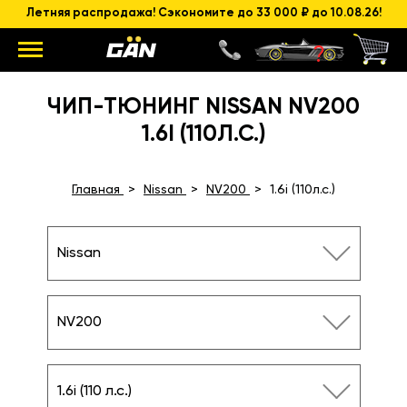
Летняя распродажа! Сэкономите до 33 000 ₽ до 10.08.26!
ЧИП-ТЮНИНГ NISSAN NV200
1.6I (110Л.С.)
Главная
Nissan
NV200
1.6i (110л.с.)
Nissan
NV200
1.6i (110 л.с.)