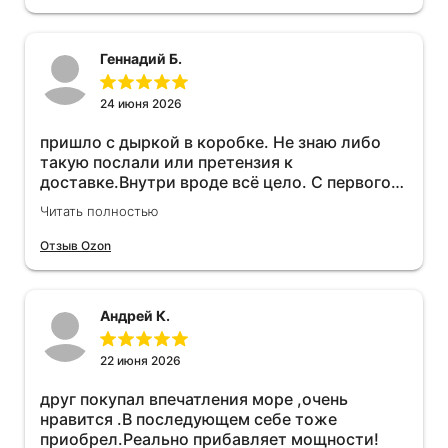
Геннадий Б.
24 июня 2026
пришло с дыркой в коробке. Не знаю либо
такую послали или претензия к
доставке.Внутри вроде всё цело. С первого
раза установить не получается не знаю
Читать полностью
может интернет дурит. Четыре звёзды за
упаковку с дыркой.Как опробую дополню
Отзыв Ozon
отзыв.Дополняю отзыв для установки
необходимо подключить vpn на телефоне
иначе не качает без него. Как поставил сразу
Андрей К.
всё установилось по работе устройства
дополню позже ещё не проехал 120
км.Дополняю после пробега 120 км
22 июня 2026
действительно работает провалов нет разгон
друг покупал впечатления море ,очень
более энергичный расход не
нравится .В последующем себе тоже
увеличился.Всем рекомендую к покупке.
приобрел.Реально прибавляет мощности!