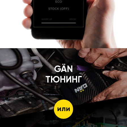
GÄN
ТЮНИНГ
или