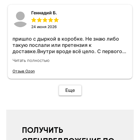
Геннадий Б.
24 июня 2026
пришло с дыркой в коробке. Не знаю либо
такую послали или претензия к
доставке.Внутри вроде всё цело. С первого
раза установить не получается не знаю
Читать полностью
может интернет дурит. Четыре звёзды за
упаковку с дыркой.Как опробую дополню
Отзыв Ozon
отзыв.Дополняю отзыв для установки
необходимо подключить vpn на телефоне
иначе не качает без него. Как поставил сразу
Еще
всё установилось по работе устройства
дополню позже ещё не проехал 120
км.Дополняю после пробега 120 км
действительно работает провалов нет разгон
более энергичный расход не
увеличился.Всем рекомендую к покупке.
ПОЛУЧИТЬ