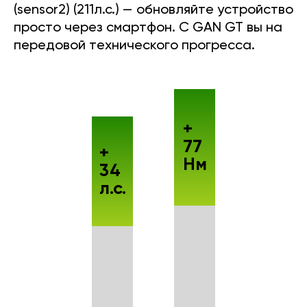
(sensor2) (211л.с.) — обновляйте устройство
просто через смартфон. С GAN GT вы на
передовой технического прогресса.
+
77
+
Нм
34
л.с.