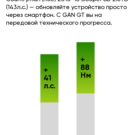
(143л.с.) — обновляйте устройство просто
через смартфон. С GAN GT вы на
передовой технического прогресса.
+
88
+
Нм
41
л.с.