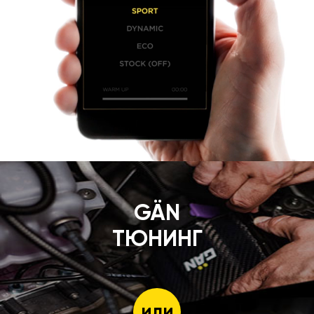
GÄN
ТЮНИНГ
или