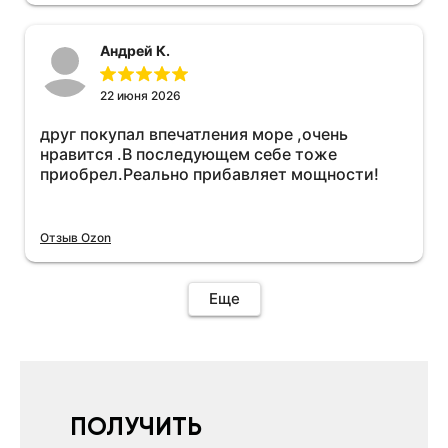
необходимо подключить vpn на телефоне
иначе не качает без него. Как поставил сразу
Андрей К.
всё установилось по работе устройства
дополню позже ещё не проехал 120
км.Дополняю после пробега 120 км
22 июня 2026
действительно работает провалов нет разгон
друг покупал впечатления море ,очень
более энергичный расход не
нравится .В последующем себе тоже
увеличился.Всем рекомендую к покупке.
приобрел.Реально прибавляет мощности!
Отзыв Ozon
Еще
ПОЛУЧИТЬ