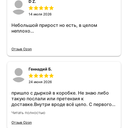
D Z.
14 июля 2026
Небольшой прирост но есть, в целом
неплохо…
Отзыв Ozon
Геннадий Б.
24 июня 2026
пришло с дыркой в коробке. Не знаю либо
такую послали или претензия к
доставке.Внутри вроде всё цело. С первого
раза установить не получается не знаю
Читать полностью
может интернет дурит. Четыре звёзды за
упаковку с дыркой.Как опробую дополню
Отзыв Ozon
отзыв.Дополняю отзыв для установки