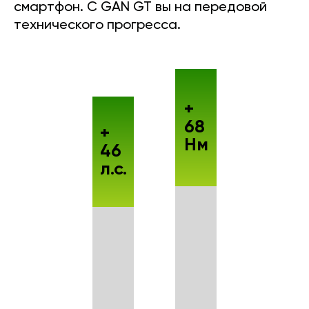
смартфон. С GAN GT вы на передовой
технического прогресса.
+
68
+
Нм
46
л.с.