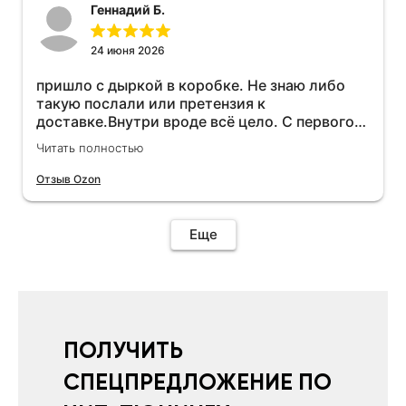
Геннадий Б.
24 июня 2026
пришло с дыркой в коробке. Не знаю либо
такую послали или претензия к
доставке.Внутри вроде всё цело. С первого
раза установить не получается не знаю
Читать полностью
может интернет дурит. Четыре звёзды за
упаковку с дыркой.Как опробую дополню
Отзыв Ozon
отзыв.Дополняю отзыв для установки
необходимо подключить vpn на телефоне
иначе не качает без него. Как поставил сразу
Еще
всё установилось по работе устройства
дополню позже ещё не проехал 120
км.Дополняю после пробега 120 км
действительно работает провалов нет разгон
более энергичный расход не
увеличился.Всем рекомендую к покупке.
ПОЛУЧИТЬ
СПЕЦПРЕДЛОЖЕНИЕ ПО