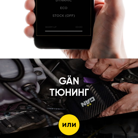
GÄN
ТЮНИНГ
или