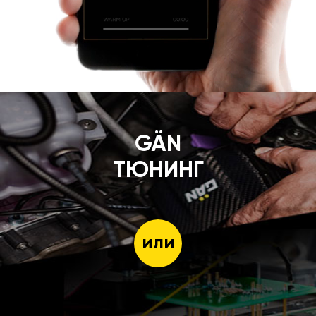
GÄN
ТЮНИНГ
или