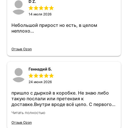
D Z.
14 июля 2026
Небольшой прирост но есть, в целом
неплохо…
Отзыв Ozon
Геннадий Б.
24 июня 2026
пришло с дыркой в коробке. Не знаю либо
такую послали или претензия к
доставке.Внутри вроде всё цело. С первого
раза установить не получается не знаю
Читать полностью
может интернет дурит. Четыре звёзды за
упаковку с дыркой.Как опробую дополню
Отзыв Ozon
отзыв.Дополняю отзыв для установки