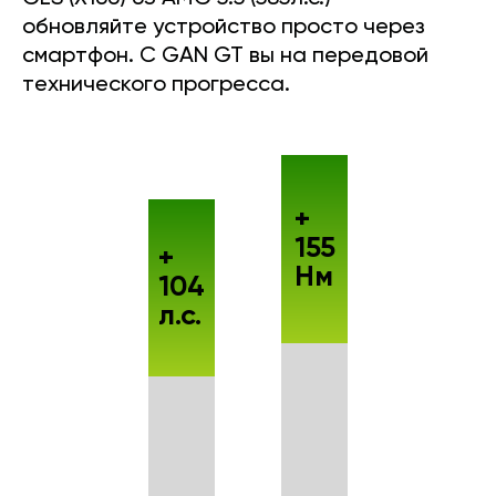
обновляйте устройство просто через
смартфон. С GAN GT вы на передовой
технического прогресса.
+
155
+
Нм
104
л.с.