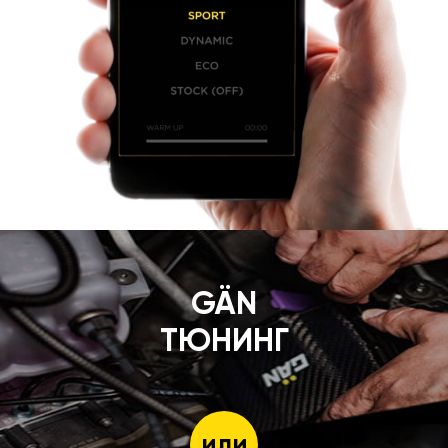
GÄN
ТЮНИНГ
или