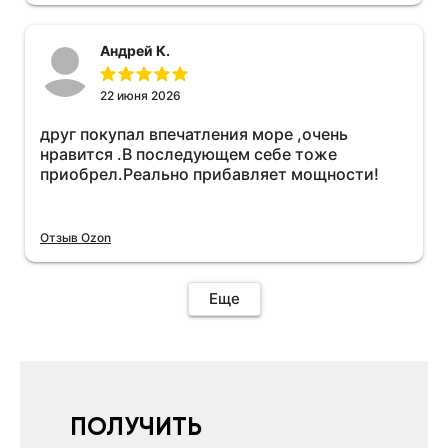
необходимо подключить vpn на телефоне
иначе не качает без него. Как поставил сразу
Андрей К.
всё установилось по работе устройства
дополню позже ещё не проехал 120
км.Дополняю после пробега 120 км
22 июня 2026
действительно работает провалов нет разгон
друг покупал впечатления море ,очень
более энергичный расход не
нравится .В последующем себе тоже
увеличился.Всем рекомендую к покупке.
приобрел.Реально прибавляет мощности!
Отзыв Ozon
Еще
ПОЛУЧИТЬ