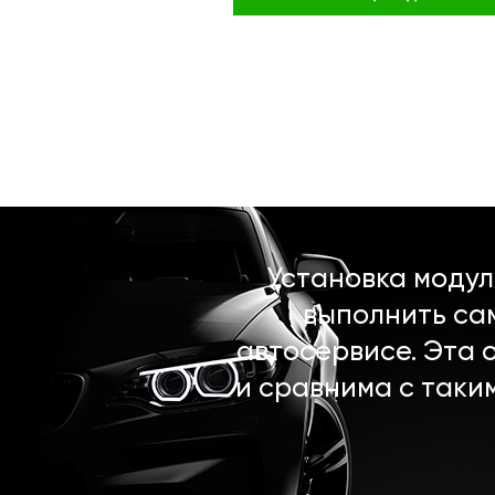
Установка моду
выполнить са
автосервисе. Эта 
и сравнима с таки