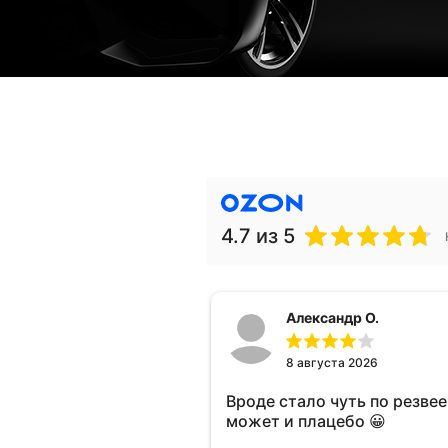
4.7
из 5
Александр О.
8 августа 2026
Вроде стало чуть по резвее 
может и плацебо 😀