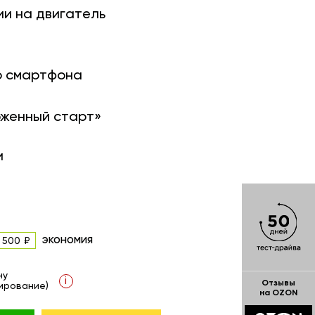
ии на двигатель
о смартфона
оженный старт»
и
экономия
 500
ну
i
Отзывы
ирование)
на OZON