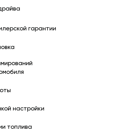
драйва
илерской гарантии
новка
ми­рований
томобиля
боты
нкой настройки
ии топлива