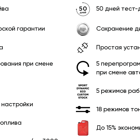
йва
50 дней тест-
рской гарантии
Сохранение д
а
Простая уста
ования при смене
5 перепрограм
при смене ав
5 режимов ра
й настройки
18 режимов то
топлива
До 15% эконом