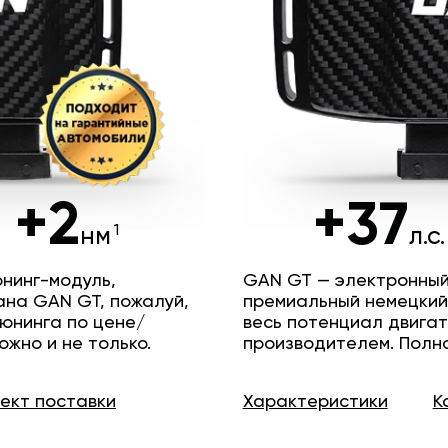
+2
+37
нм
л.с.
нинг-модуль,
GAN GT — электронный
ана GAN GT, пожалуй,
премиальный немецкий
юнинга по цене/
весь потенциал двига
ожно и не только.
производителем. Полн
лект
поставки
Характеристики
К