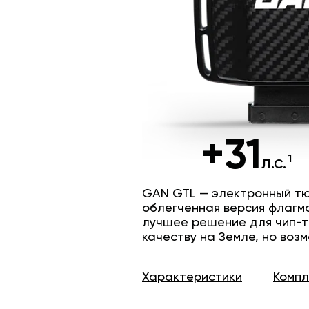
+31
л.с.
GAN GTL — электронный тю
облегченная версия флагм
лучшее решение для чип-т
качеству на Земле, но возм
Характеристики
Комп