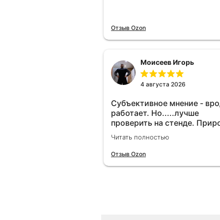
Отзыв Ozon
Моисеев Игорь
4 августа 2026
Субъективное мнение - вр
работает. Но.....лучше
проверить на стенде. Прир
10-12% "на глаз" уловить оч
Читать полностью
сложно. Покатаюсь, потом
отключу и посмотрю, что б
Отзыв Ozon
😁.