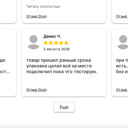
тестирую.проработал месяц и
Читать полностью
всё перестал работать
прибавился расход топлива ,
Отзыв Ozon
Отзыв
очень жаль деньги на ветер
Денис Ч.
3 августа 2026
оде
товар пришел раньше срока
при 
упаковка целая всё на месте
есть,
ост
подключил пока что тестирую.
без 
ень
удет
Отзыв Ozon
Отзыв
Еще