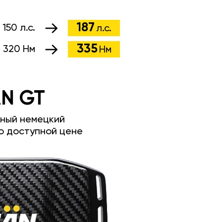
187
:
150 л.с.
л.с.
335
:
320 Нм
Нм
N GT
ный немецкий
о доступной цене