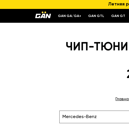
Летняя р
GAN GA/GA+
GAN GTL
GAN GT
ЧИП-ТЮНИН
Главна
Mercedes-Benz