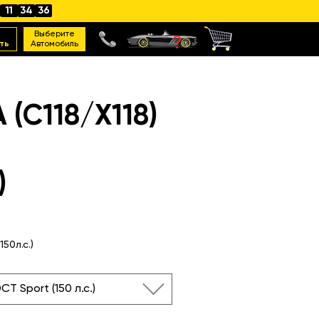
11
34
35
Выберите
ть
Автомобиль
C118/X118)
)
50л.с.)
CT Sport (150 л.с.)