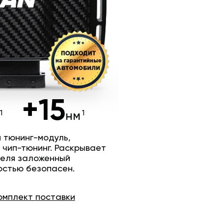
+15
нм
 тюнинг-модуль,
 чип-тюнинг. Раскрывает
теля заложенный
остью безопасен.
омплект
поставки