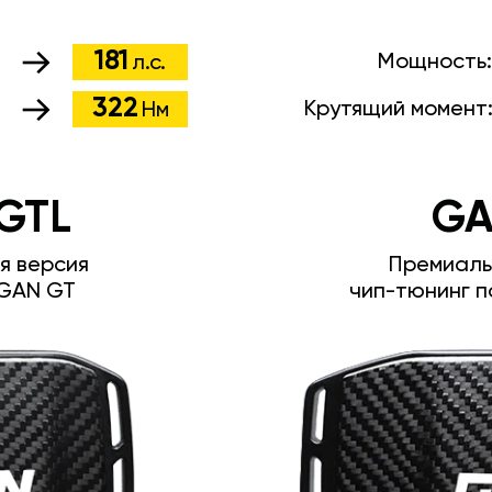
181
Мощность
л.с.
322
Крутящий момент
Нм
GTL
GA
я версия
Премиаль
GAN GT
чип-тюнинг п