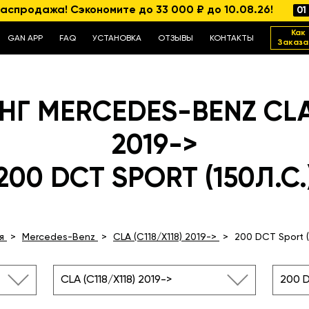
аспродажа! Сэкономите до 33 000 ₽ до 10.08.26!
01
Как
GAN APP
FAQ
УСТАНОВКА
ОТЗЫВЫ
КОНТАКТЫ
Заказа
Г MERCEDES-BENZ CLA (
2019->
200 DCT SPORT (150Л.С.
я
Mercedes-Benz
CLA (C118/X118) 2019->
200 DCT Sport (1
CLA (C118/X118) 2019->
200 D