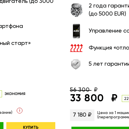
 двигатель (до 3000
2 года гарант
(до 5000 EUR)
мартфона
Управление с
ный старт»
Функция «отл
5 лет гаранти
56 300
экономия
33 800
22
i
вание)
Цена за 1 маши
7 180 ₽
(перепрограмм
КУПИТЬ