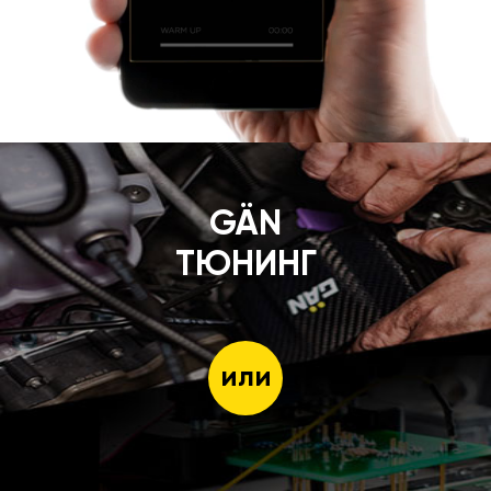
GÄN
ТЮНИНГ
или