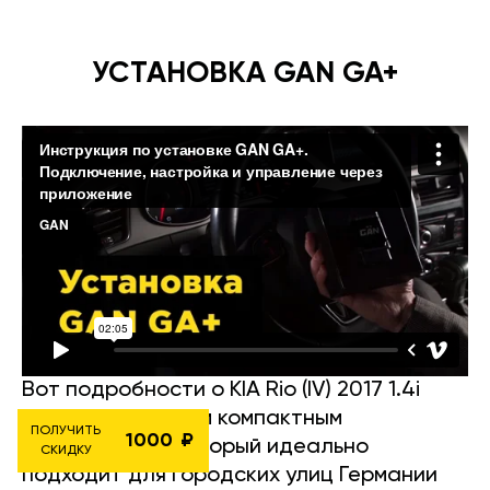
УСТАНОВКА GAN GA+
Вот подробности о KIA Rio (IV) 2017 1.4i
100HP — отличным компактным
ПОЛУЧИТЬ
1000
автомобилем, который идеально
СКИДКУ
подходит для городских улиц Германии