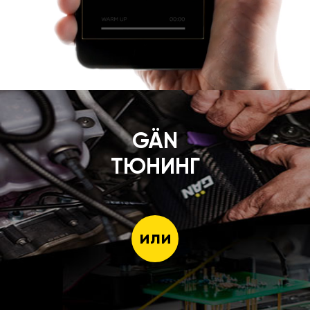
GÄN
ТЮНИНГ
или