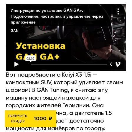
Вот подробности о Kaiyi X3 1.5i —
компактным SUV, который удивляет своим
шармом! В GÄN Tuning, я считаю эту
машину настоящей находкой для
городских жителей Германии. Она
доступна, практична, а двигатель 1.5
ПОЛУЧИТЬ
1000
литра на 114 л.с. даёт достаточно
СКИДКУ
мощности для манёвров по городу.