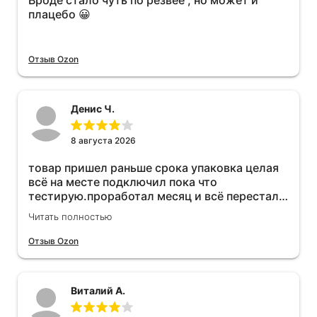
Вроде стало чуть по резвее , но может и
плацебо 😀
Отзыв Ozon
Денис Ч.
8 августа 2026
товар пришел раньше срока упаковка целая
всё на месте подключил пока что
тестирую.проработал месяц и всё перестал
работать прибавился расход топлива , очень
Читать полностью
жаль деньги на ветер
Отзыв Ozon
Виталий А.