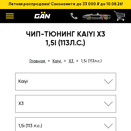
Летняя распродажа! Сэкономите до 33 000 ₽ до 10.08.26!
ЧИП-ТЮНИНГ KAIYI X3
1,5I (113Л.С.)
Главная
Kaiyi
X3
1,5i (113л.с.)
Kaiyi
X3
1,5i (113 л.с.)