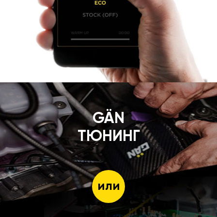
GÄN
ТЮНИНГ
или