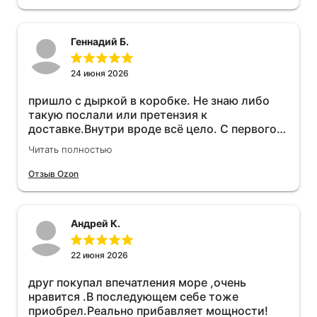
Геннадий Б.
24 июня 2026
пришло с дыркой в коробке. Не знаю либо
такую послали или претензия к
доставке.Внутри вроде всё цело. С первого
раза установить не получается не знаю
Читать полностью
может интернет дурит. Четыре звёзды за
упаковку с дыркой.Как опробую дополню
Отзыв Ozon
отзыв.Дополняю отзыв для установки
необходимо подключить vpn на телефоне
иначе не качает без него. Как поставил сразу
Андрей К.
всё установилось по работе устройства
дополню позже ещё не проехал 120
км.Дополняю после пробега 120 км
22 июня 2026
действительно работает провалов нет разгон
друг покупал впечатления море ,очень
более энергичный расход не
нравится .В последующем себе тоже
увеличился.Всем рекомендую к покупке.
приобрел.Реально прибавляет мощности!