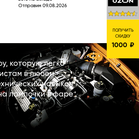
Отправим 09.08.2026
ПОЛУЧИТЬ
СКИДКУ
1000
у, которую легко
истам в любом
ехнических навыков
на лампочки в фаре