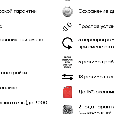
рской гарантии
Сохранение д
а
Простая уста
ования при смене
5 перепрограм
при смене ав
5 режимов ра
й настройки
18 режимов то
топлива
До 15% эконом
 двигатель (до 3000
2 года гарант