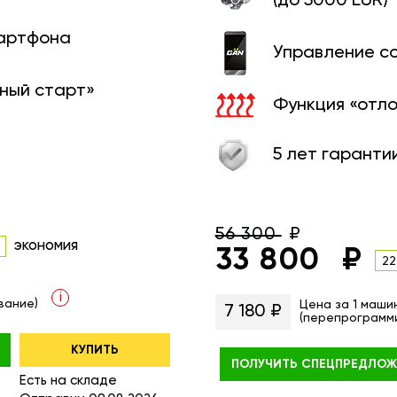
(до 5000 EUR)
мартфона
Управление с
ный старт»
Функция «отл
5 лет гаранти
56 300
экономия
33 800
22
i
вание)
Цена за 1 маши
7 180 ₽
(перепрограмм
КУПИТЬ
ПОЛУЧИТЬ
СПЕЦПРЕДЛОЖ
Есть на складе