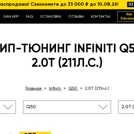
аспродажа! Сэкономите до 33 000 ₽ до 10.08.26!
02
Как
GAN APP
FAQ
УСТАНОВКА
ОТЗЫВЫ
КОНТАКТЫ
Заказа
ИП-ТЮНИНГ INFINITI Q
2.0T (211Л.С.)
Главная
Infiniti
Q50
2.0T (211л.с.)
Q50
2.0T (