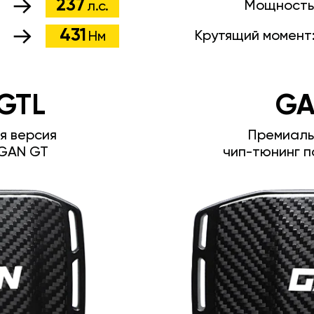
237
Мощность
л.с.
431
Крутящий момент
Нм
GTL
GA
я версия
Премиаль
GAN GT
чип-тюнинг п