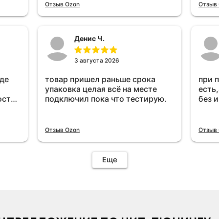
прибавился расход топлива ,
Отзыв Ozon
Отзыв
очень жаль деньги на ветер
Денис Ч.
3 августа 2026
оде
товар пришел раньше срока
при 
упаковка целая всё на месте
есть,
ост
подключил пока что тестирую.
без 
ень
удет
Отзыв Ozon
Отзыв
Еще