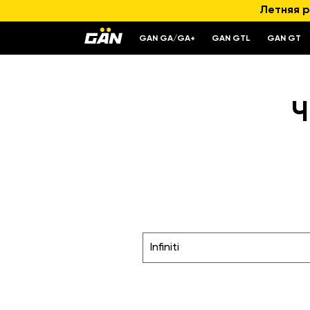
Летняя р
GAN GA/GA+
GAN GTL
GAN GT
Ч
Infiniti