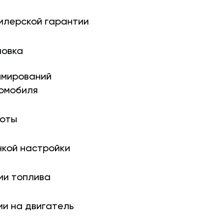
илерской гарантии
новка
ми­рований
томобиля
боты
нкой настройки
ии топлива
ии на двигатель