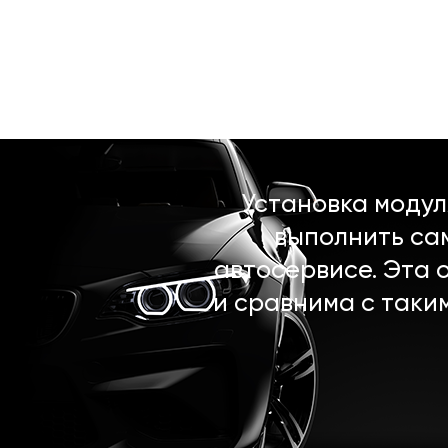
Установка моду
выполнить са
автосервисе. Эта 
и сравнима с таки