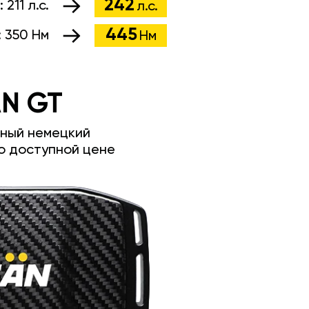
242
:
211 л.с.
л.с.
445
:
350 Нм
Нм
N GT
ный немецкий
о доступной цене