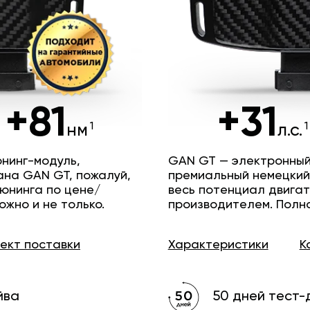
+81
+31
нм
л.с.
нинг-модуль,
GAN GT — электронный
ана GAN GT, пожалуй,
премиальный немецкий
юнинга по цене/
весь потенциал двига
ожно и не только.
производителем. Полн
лект
поставки
Характеристики
К
йва
50 дней тест-