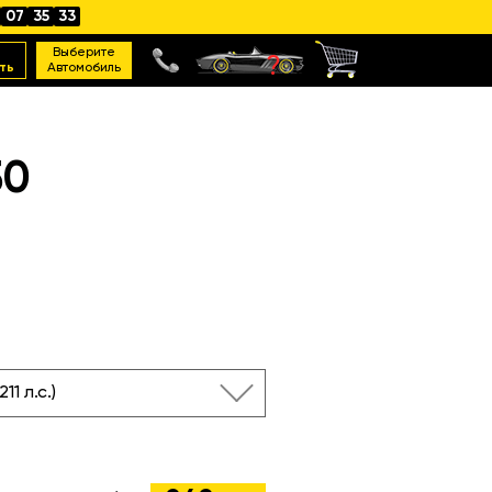
07
35
32
Выберите
ть
Автомобиль
50
211 л.с.)