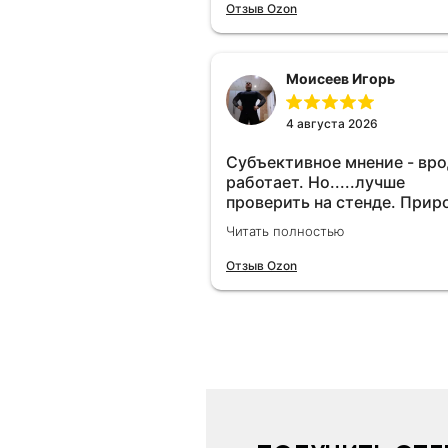
Отзыв Ozon
Моисеев Игорь
4 августа 2026
Субъективное мнение - вр
работает. Но.....лучше
проверить на стенде. Прир
10-12% "на глаз" уловить оч
Читать полностью
сложно. Покатаюсь, потом
отключу и посмотрю, что б
Отзыв Ozon
😁.