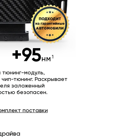
+95
нм
 тюнинг-модуль,
 чип-тюнинг. Раскрывает
теля заложенный
остью безопасен.
омплект
поставки
драйва