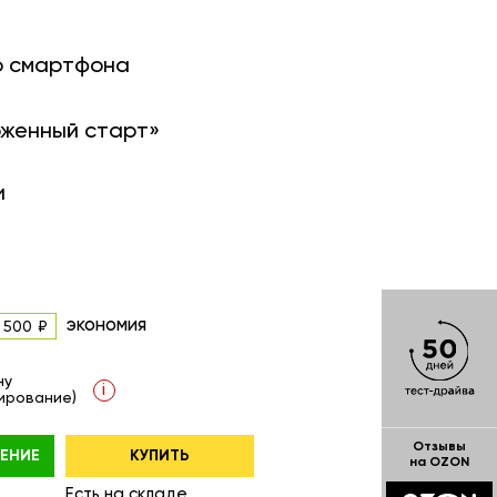
о смартфона
оженный старт»
и
экономия
 500
ну
i
ирование)
Отзывы
ЕНИЕ
КУПИТЬ
на OZON
Есть на складе