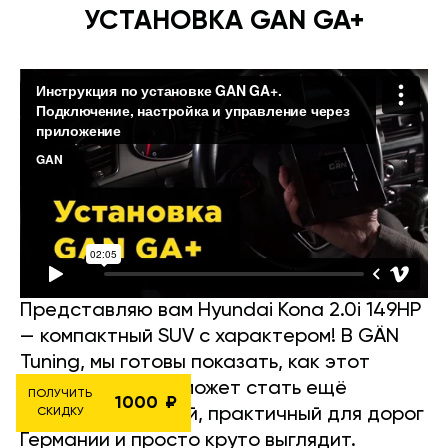
УСТАНОВКА GAN GA+
Представляю вам Hyundai Kona 2.0i 149HP
— компактный SUV с характером! В GÄN
Tuning, мы готовы показать, как этот
городской зверь может стать ещё
ПОЛУЧИТЬ
1000
мощнее. Стильный, практичный для дорог
СКИДКУ
Германии и просто круто выглядит.