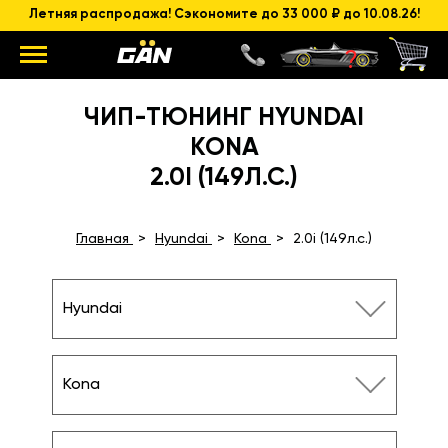
Летняя распродажа! Сэкономите до 33 000 ₽ до 10.08.26!
ЧИП-ТЮНИНГ HYUNDAI
KONA
2.0I (149Л.С.)
Главная
Hyundai
Kona
2.0i (149л.с.)
Hyundai
Kona