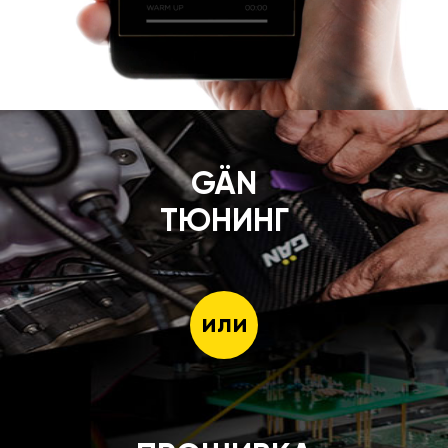
GÄN
ТЮНИНГ
или