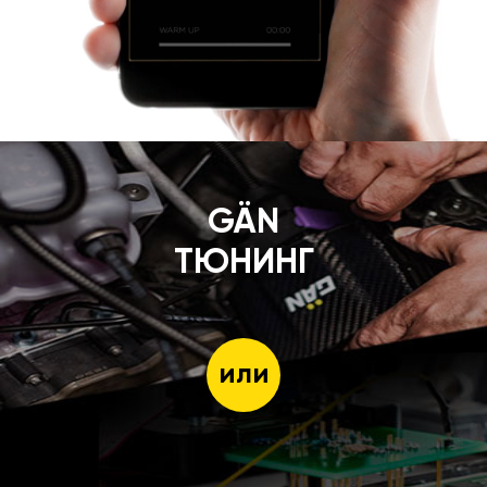
GÄN
ТЮНИНГ
или