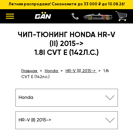
Летняя распродажа! Сэкономите до 33 000 ₽ до 10.08.26!
ЧИП-ТЮНИНГ HONDA HR-V
(II) 2015->
1.8I CVT E (142Л.С.)
Главная
Honda
HR-V (II) 2015->
1.8i
CVT E (142л.с.)
Honda
HR-V (II) 2015->