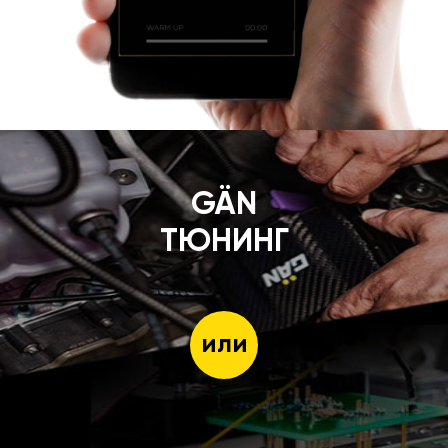
GÄN
ТЮНИНГ
или