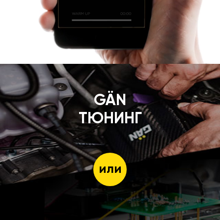
GÄN
ТЮНИНГ
или