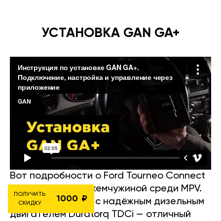
УСТАНОВКА GAN GA+
Вот подробности о Ford Tourneo Connect
1.8 — настоящей жемчужиной среди MPV.
ПОЛУЧИТЬ
1000
Этот автомобиль с надёжным дизельным
СКИДКУ
двигателем Duratorq TDCi — отличный