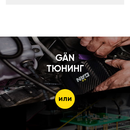
GÄN
ТЮНИНГ
или