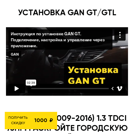
УСТАНОВКА GAN GT/GTL
FORD KA II (2009-2016) 1.3 TDCI
ПОЛУЧИТЬ
1000
СКИДКУ
75HP: РАСКРОЙТЕ ГОРОДСКУЮ