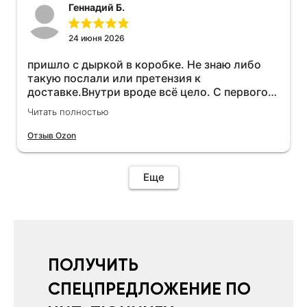
Геннадий Б.
24 июня 2026
пришло с дыркой в коробке. Не знаю либо
такую послали или претензия к
доставке.Внутри вроде всё цело. С первого
раза установить не получается не знаю
Читать полностью
может интернет дурит. Четыре звёзды за
упаковку с дыркой.Как опробую дополню
Отзыв Ozon
отзыв.Дополняю отзыв для установки
необходимо подключить vpn на телефоне
иначе не качает без него. Как поставил сразу
Еще
всё установилось по работе устройства
дополню позже ещё не проехал 120
км.Дополняю после пробега 120 км
действительно работает провалов нет разгон
более энергичный расход не
увеличился.Всем рекомендую к покупке.
ПОЛУЧИТЬ
СПЕЦПРЕДЛОЖЕНИЕ ПО