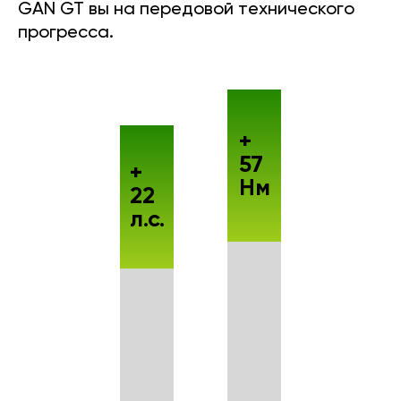
GAN GT вы на передовой технического
прогресса.
+
57
+
Нм
22
л.с.