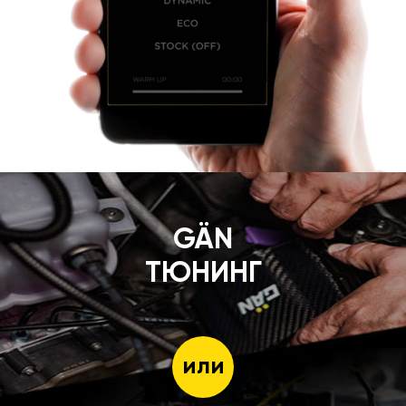
GÄN
ТЮНИНГ
или