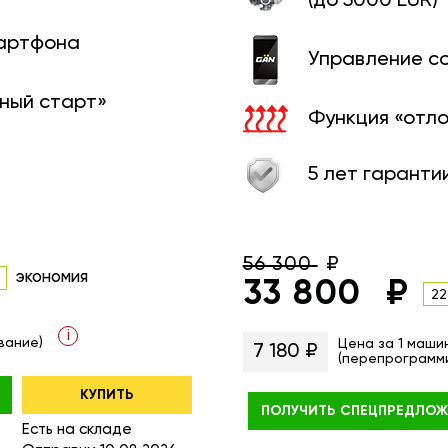
(до 5000 EUR)
мартфона
Управление с
ный старт»
Функция «отл
5 лет гаранти
56 300
экономия
33 800
22
i
вание)
Цена за 1 маши
7 180 ₽
(перепрограмм
КУПИТЬ
ПОЛУЧИТЬ
СПЕЦПРЕДЛОЖ
Есть на складе