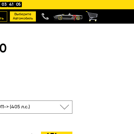
03
41
04
Выберите
ть
Автомобиль
0
7 2011-> (405 л.с.)