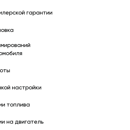
илерской гарантии
новка
ми­рований
томобиля
боты
нкой настройки
ии топлива
ии на двигатель