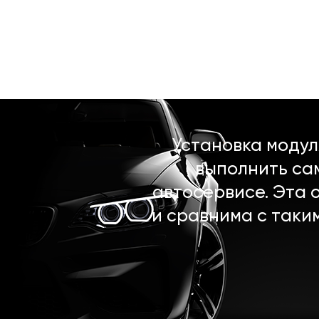
Установка моду
выполнить са
автосервисе. Эта 
и сравнима с таки