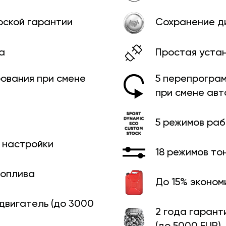
рской гарантии
Сохранение д
а
Простая уста
ования при смене
5 перепрограм
при смене ав
5 режимов ра
й настройки
18 режимов то
топлива
До 15% эконом
 двигатель (до 3000
2 года гарант