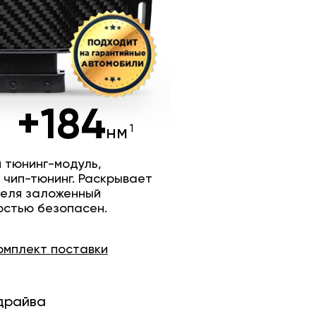
+184
нм
 тюнинг-модуль,
 чип-тюнинг. Раскрывает
теля заложенный
остью безопасен.
омплект
поставки
драйва