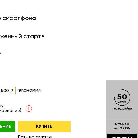
о смартфона
оженный старт»
и
экономия
 500
ну
i
ирование)
Отзывы
ЕНИЕ
КУПИТЬ
на OZON
Есть на складе