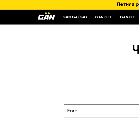
Летняя р
GAN GA/GA+
GAN GTL
GAN GT
Ford