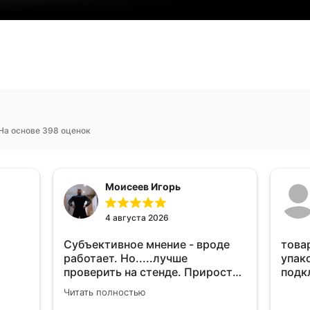
На основе 398 оценок
Моисеев Игорь
4 августа 2026
Субъективное мнение - вроде
това
работает. Но.....лучше
упак
проверить на стенде. Прирост
подк
10-12% "на глаз" уловить очень
Читать полностью
сложно. Покатаюсь, потом