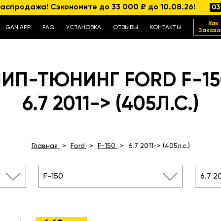
аспродажа! Сэкономите до 33 000 ₽ до 10.08.26!
03
Как
GAN APP
FAQ
УСТАНОВКА
ОТЗЫВЫ
КОНТАКТЫ
Заказа
ЧИП-ТЮНИНГ FORD F-15
6.7 2011-> (405Л.С.)
Главная
Ford
F-150
6.7 2011-> (405л.с.)
F-150
6.