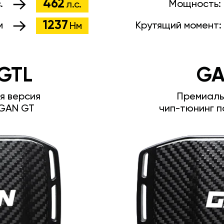
462
.
Мощность:
л.с.
1237
м
Крутящий момент:
Нм
GTL
GA
я версия
Премиаль
GAN GT
чип-тюнинг п