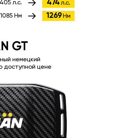
474
405 л.с.
л.с.
1269
1085 Нм
Нм
N GT
ный немецкий
о доступной цене