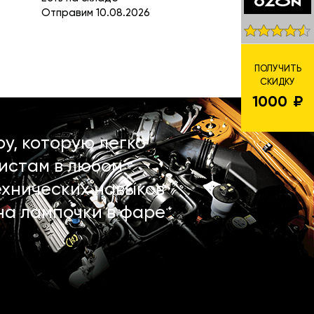
Отправим 10.08.2026
ПОЛУЧИТЬ
СКИДКУ
1000
у, которую легко
истам в любом
ехнических навыков
на лампочки в фаре