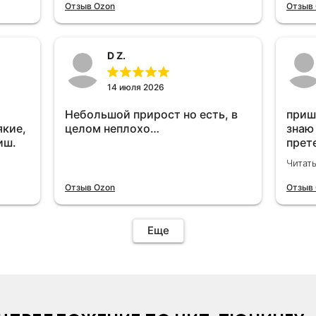
отключу и посмотрю, что будет
Отзыв Ozon
Отзыв
😁.
D Z.
14 июля 2026
Небольшой прирост но есть, в
приш
якие,
целом неплохо…
знаю
иш.
прет
вроде
Читат
уста
знаю
Отзыв Ozon
Отзыв
Четы
дырк
отзыв
Еще
уста
подк
иначе
пост
уста
устр