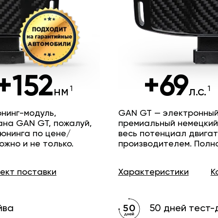
+152
+69
нм
л.с.
нинг-модуль,
GAN GT — электронный
ана GAN GT, пожалуй,
премиальный немецкий
юнинга по цене/
весь потенциал двига
ожно и не только.
производителем. Полн
лект
поставки
Характеристики
К
йва
50 дней тест-