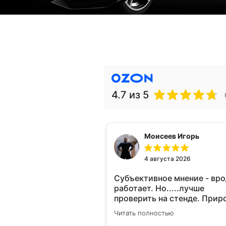
4.7
из 5
Моисеев Игорь
4 августа 2026
Субъективное мнение - вр
работает. Но.....лучше
проверить на стенде. Прир
10-12% "на глаз" уловить оч
Читать полностью
сложно. Покатаюсь, потом