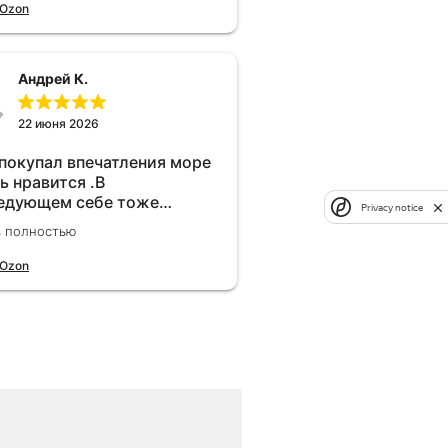
 Ozon
Андрей К.
22 июня 2026
 покупал впечатления море
ь нравится .В
едующем себе тоже
Privacy notice
брел.Реально прибавляет
ь полностью
ости!
 Ozon