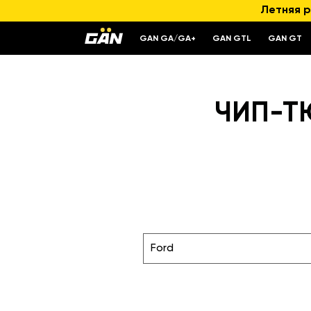
Летняя р
GAN GA/GA+
GAN GTL
GAN GT
ЧИП-ТЮ
Ford