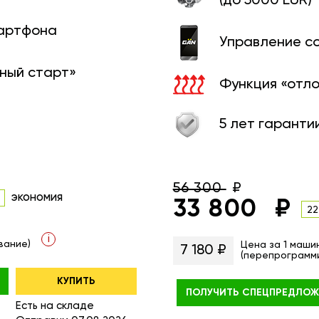
(до 5000 EUR)
мартфона
Управление с
ный старт»
Функция «отл
5 лет гаранти
56 300
экономия
33 800
22
i
вание)
Цена за 1 маши
7 180 ₽
(перепрограмм
КУПИТЬ
ПОЛУЧИТЬ
СПЕЦПРЕДЛОЖ
Есть на складе