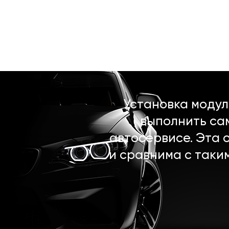
Установка моду
выполнить са
автосервисе. Эта 
и сравнима с таки