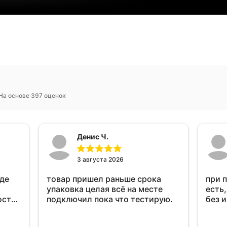
На основе 397 оценок
Денис Ч.
3 августа 2026
оде
товар пришел раньше срока
при 
упаковка целая всё на месте
есть,
ост
подключил пока что тестирую.
без 
ень