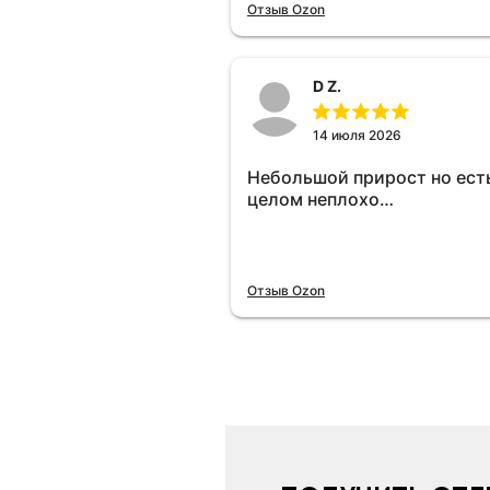
отключу и посмотрю, что б
Отзыв Ozon
😁.
D Z.
14 июля 2026
Небольшой прирост но есть
целом неплохо…
Отзыв Ozon