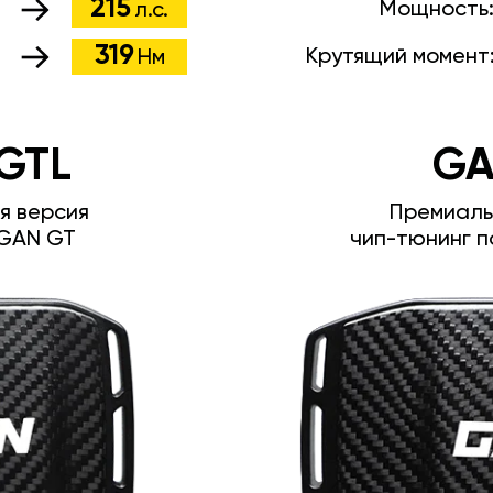
215
Мощность
л.с.
319
Крутящий момент
Нм
GTL
GA
я версия
Премиаль
GAN GT
чип-тюнинг п