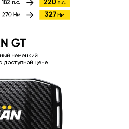
220
:
182 л.с.
л.с.
327
:
270 Нм
Нм
N GT
ный немецкий
о доступной цене