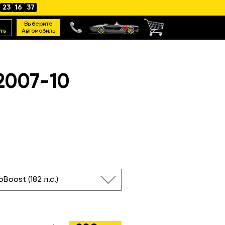
23
16
35
Выберите
ть
Автомобиль
2007-10
oBoost (182 л.с.)