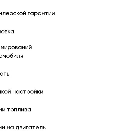
илерской гарантии
новка
ми­рований
томобиля
боты
нкой настройки
ии топлива
ии на двигатель