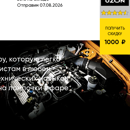
Отправим 07.08.2026
ПОЛУЧИТЬ
СКИДКУ
1000
у, которую легко
истам в любом
ехнических навыков
на лампочки в фаре