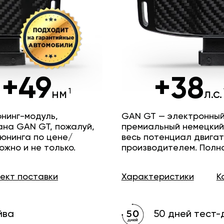
+49
+38
нм
л.с.
нинг-модуль,
GAN GT — электронный
ана GAN GT, пожалуй,
премиальный немецкий
юнинга по цене/
весь потенциал двига
ожно и не только.
производителем. Полн
лект
поставки
Характеристики
К
йва
50 дней тест-