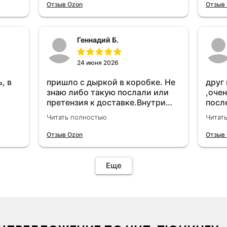
удет
Отзыв Ozon
Отзыв
Геннадий Б.
24 июня 2026
, в
пришло с дыркой в коробке. Не
друг
знаю либо такую послали или
,очен
претензия к доставке.Внутри
посл
вроде всё цело. С первого раза
прио
Читать полностью
Читат
установить не получается не
мощн
знаю может интернет дурит.
Отзыв Ozon
Отзыв
Четыре звёзды за упаковку с
дыркой.Как опробую дополню
отзыв.Дополняю отзыв для
Еще
установки необходимо
подключить vpn на телефоне
иначе не качает без него. Как
поставил сразу всё
установилось по работе
устройства дополню позже ещё