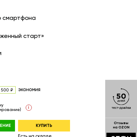
о смартфона
оженный старт»
и
экономия
 500
ну
i
ирование)
Отзывы
ЕНИЕ
КУПИТЬ
на OZON
Есть на складе