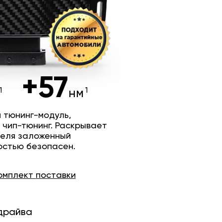
+57
нм
 тюнинг-модуль,
 чип-тюнинг. Раскрывает
теля заложенный
остью безопасен.
омплект
поставки
драйва