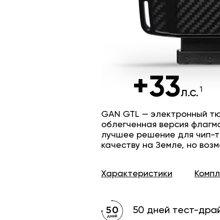
+33
л.с.
GAN GTL — электронный тю
облегченная версия флагм
лучшее решение для чип-т
качеству на Земле, но возм
Характеристики
Комп
50 дней тест-дра