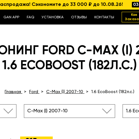
аспродажа! Сэкономите до 33 000 ₽ до 10.08.26!
03
Как
GAN APP
FAQ
УСТАНОВКА
ОТЗЫВЫ
КОНТАКТЫ
Заказа
НИНГ FORD C-MAX (I) 
1.6 ECOBOOST (182Л.С.)
Главная
Ford
C-Max (I) 2007-10
1.6 EcoBoost (182л.с.)
C-Max (I) 2007-10
1.6 Ec