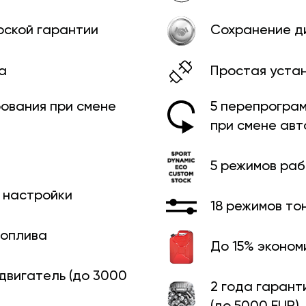
рской гарантии
Сохранение д
а
Простая уста
ования при смене
5 перепрограм
при смене ав
5 режимов ра
й настройки
18 режимов то
топлива
До 15% эконом
 двигатель (до 3000
2 года гарант