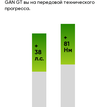
GAN GT вы на передовой технического
прогресса.
+
81
+
Нм
38
л.с.