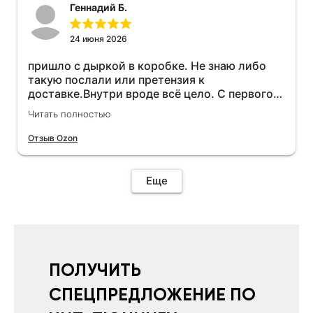
Геннадий Б.
24 июня 2026
пришло с дыркой в коробке. Не знаю либо
такую послали или претензия к
доставке.Внутри вроде всё цело. С первого
раза установить не получается не знаю
Читать полностью
может интернет дурит. Четыре звёзды за
упаковку с дыркой.Как опробую дополню
Отзыв Ozon
отзыв.Дополняю отзыв для установки
необходимо подключить vpn на телефоне
иначе не качает без него. Как поставил сразу
Еще
всё установилось по работе устройства
дополню позже ещё не проехал 120
км.Дополняю после пробега 120 км
действительно работает провалов нет разгон
более энергичный расход не
увеличился.Всем рекомендую к покупке.
ПОЛУЧИТЬ
СПЕЦПРЕДЛОЖЕНИЕ ПО