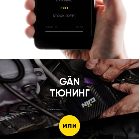
GÄN
ТЮНИНГ
или