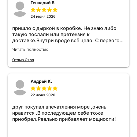
Геннадий Б.
24 июня 2026
пришло с дыркой в коробке. Не знаю либо
такую послали или претензия к
доставке.Внутри вроде всё цело. С первого
раза установить не получается не знаю
Читать полностью
может интернет дурит. Четыре звёзды за
упаковку с дыркой.Как опробую дополню
Отзыв Ozon
отзыв.Дополняю отзыв для установки
необходимо подключить vpn на телефоне
иначе не качает без него. Как поставил сразу
Андрей К.
всё установилось по работе устройства
дополню позже ещё не проехал 120
км.Дополняю после пробега 120 км
22 июня 2026
действительно работает провалов нет разгон
друг покупал впечатления море ,очень
более энергичный расход не
нравится .В последующем себе тоже
увеличился.Всем рекомендую к покупке.
приобрел.Реально прибавляет мощности!