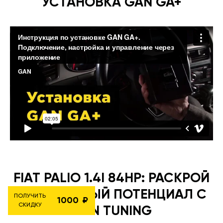
УСТАНОВКА GAN GA+
FIAT PALIO 1.4I 84HP: РАСКРОЙ
ЕГО СКРЫТЫЙ ПОТЕНЦИАЛ С
ПОЛУЧИТЬ
1000
СКИДКУ
GÄN TUNING