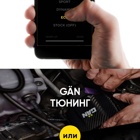
GÄN
ТЮНИНГ
или