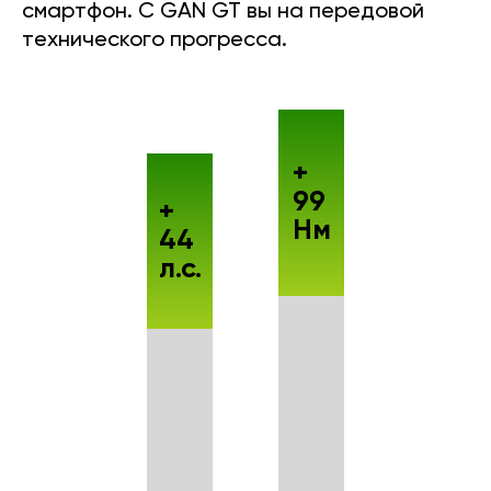
смартфон. С GAN GT вы на передовой
технического прогресса.
+
99
+
Нм
44
л.с.