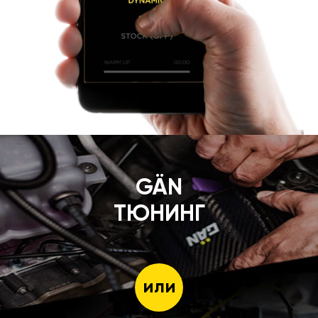
GÄN
ТЮНИНГ
или