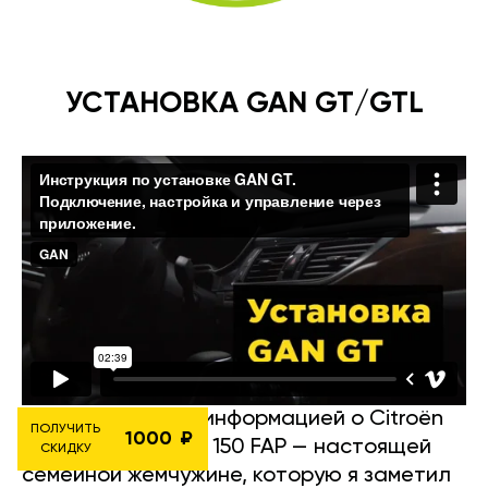
УСТАНОВКА GAN GT/GTL
Хочу поделиться информацией о Citroën
ПОЛУЧИТЬ
1000
C4 Picasso 2.0 HDI 150 FAP — настоящей
СКИДКУ
семейной жемчужине, которую я заметил