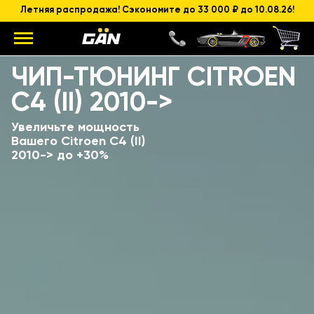
Летняя распродажа! Сэкономите до 33 000 ₽ до 10.08.26!
Модель
Объем и мощность ДВС
ЧИП-ТЮНИНГ CITROEN
C4 (II) 2010->
Увеличьте мощность
Вашего Citroen C4 (II)
2010-> до +30%