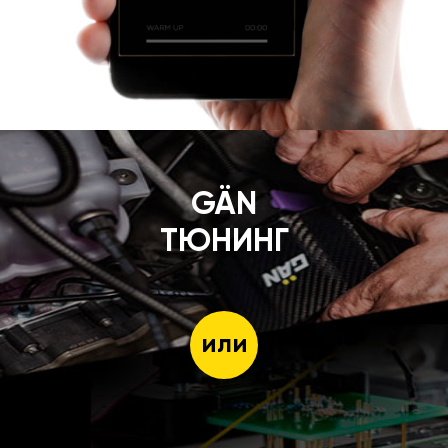
GÄN
ТЮНИНГ
или