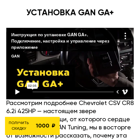
УСТАНОВКА GAN GA+
Рассмотрим подробнее Chevrolet CSV CR8
6.2i 425HP — настоящем звере
американской мощи, от которого сердце
ПОЛУЧИТЬ
1000
бьётся чаще! В GÄN Tuning, мы в восторге
СКИДКУ
от возможности рассказать, почему эта