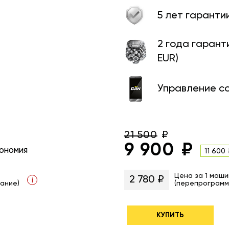
5 лет гаранти
2 года гарант
EUR)
Управление с
21 500
9 900
ономия
11 600
Цена за 1 маши
2 780 ₽
i
ание)
(перепрограмм
КУПИТЬ