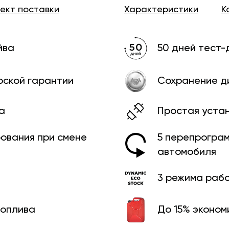
лект
поставки
Характеристики
К
йва
50 дней тест-
рской гарантии
Сохранение д
а
Простая уста
рования при смене
5 перепрограм
автомобиля
3 режима раб
топлива
До 15% эконом