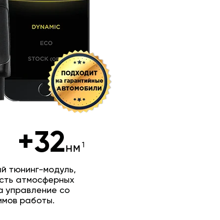
+32
нм
й тюнинг-модуль,
сть атмосферных
а управление со
имов работы.