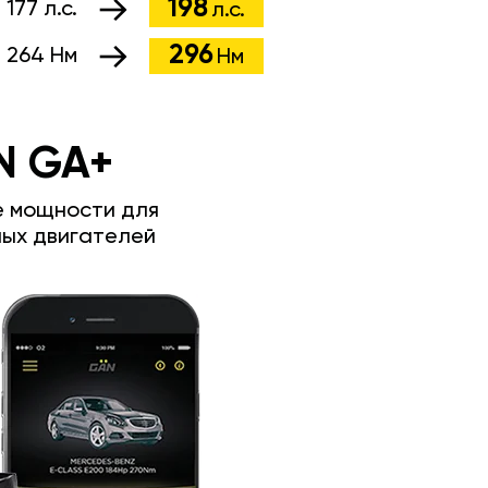
198
:
177 л.с.
л.с.
296
:
264 Нм
Нм
N GA+
е мощности для
ых двигателей