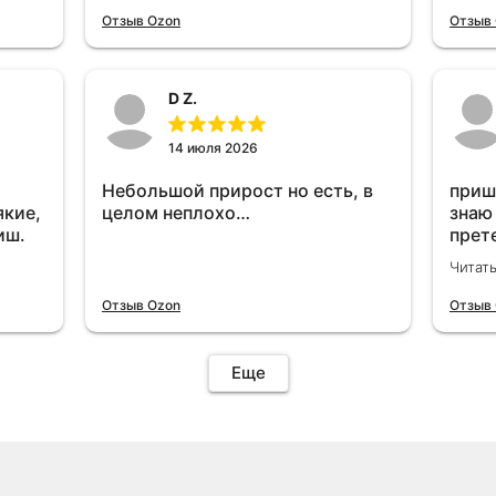
отключу и посмотрю, что будет
Отзыв Ozon
Отзыв
😁.
D Z.
14 июля 2026
Небольшой прирост но есть, в
приш
якие,
целом неплохо…
знаю
иш.
прет
вроде
Читат
уста
знаю
Отзыв Ozon
Отзыв
Четы
дырк
отзыв
Еще
уста
подк
иначе
пост
уста