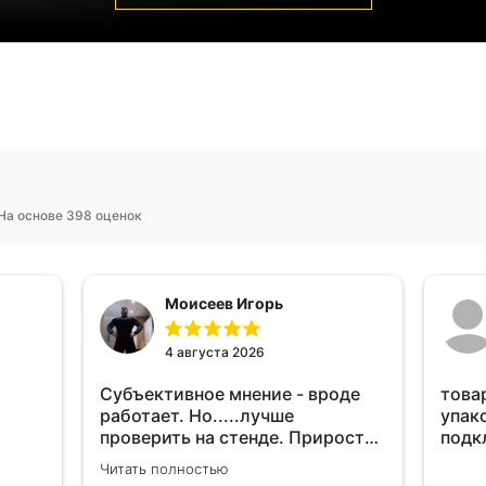
На основе 398 оценок
Моисеев Игорь
4 августа 2026
Субъективное мнение - вроде
това
работает. Но.....лучше
упак
проверить на стенде. Прирост
подк
10-12% "на глаз" уловить очень
Читать полностью
сложно. Покатаюсь, потом