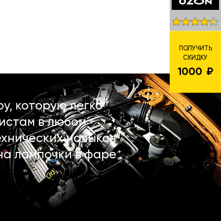
ПОЛУЧИТЬ
СКИДКУ
1000
у, которую легко
истам в любом
ехнических навыков
на лампочки в фаре