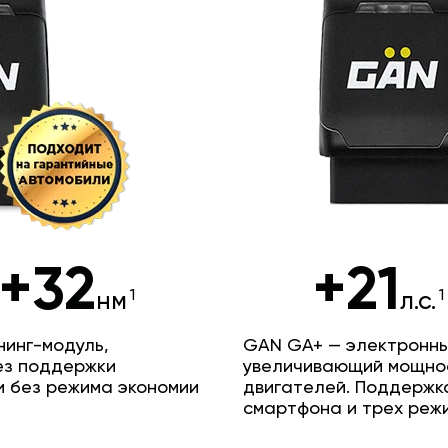
+32
+21
нм
л.с.
инг-модуль,
GAN GA+ — электронны
ез поддержки
увеличивающий мощно
и без режима экономии
двигателей. Поддержк
смартфона и трех реж