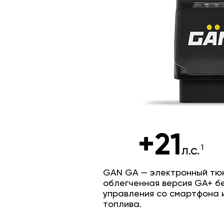
+21
л.с.
GAN GA — электронный тюн
облегченная версия GA+ б
управления со смартфона 
топлива.