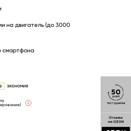
и
ии на двигатель (до 3000
о смартфона
экономия
ну
i
ирование)
Отзывы
на OZON