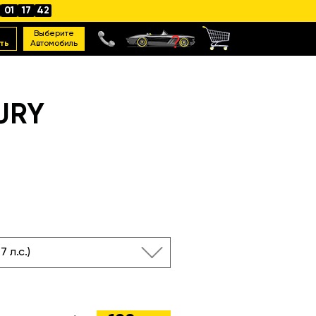
01
17
41
Выберите
ть
Автомобиль
URY
77 л.с.)