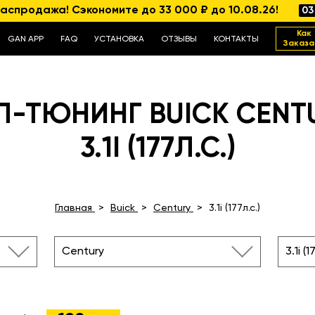
аспродажа! Сэкономите до 33 000 ₽ до 10.08.26!
03
Как
GAN APP
FAQ
УСТАНОВКА
ОТЗЫВЫ
КОНТАКТЫ
Заказа
П-ТЮНИНГ BUICK CENT
3.1I (177Л.С.)
Главная
Buick
Century
3.1i (177л.с.)
Century
3.1i (1