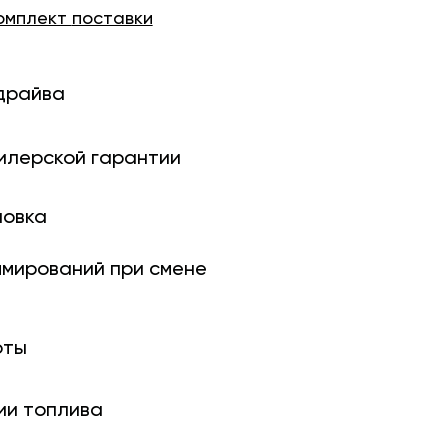
омплект
поставки
драйва
илерской гарантии
новка
ми­рований при смене
оты
ии топлива