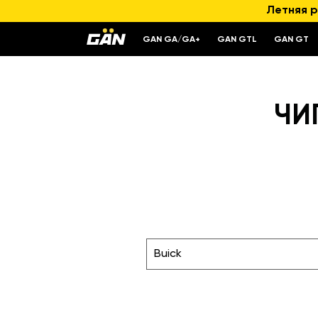
Летняя р
GAN GA/GA+
GAN GTL
GAN GT
ЧИ
Buick