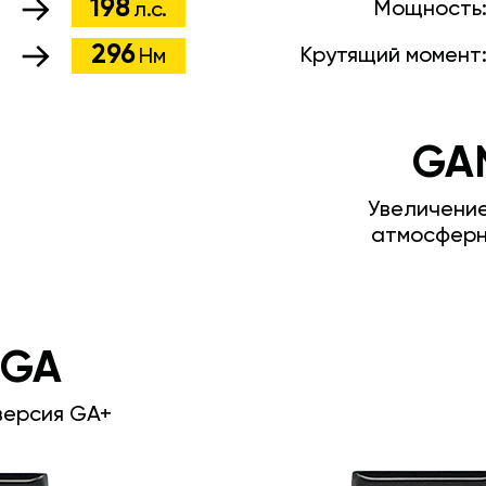
198
Мощность
л.с.
296
Крутящий момент
Нм
GA
Увеличени
атмосферн
 GA
версия GA+