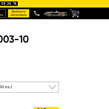
03
26
14
Выберите
ть
Автомобиль
003-10
150 л.с.)