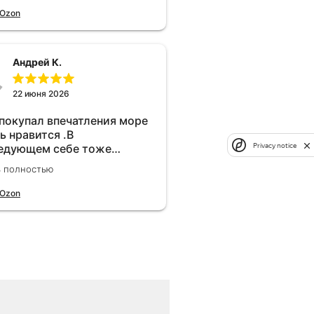
 Ozon
Андрей К.
22 июня 2026
 покупал впечатления море
ь нравится .В
Privacy notice
едующем себе тоже
брел.Реально прибавляет
ь полностью
ости!
 Ozon