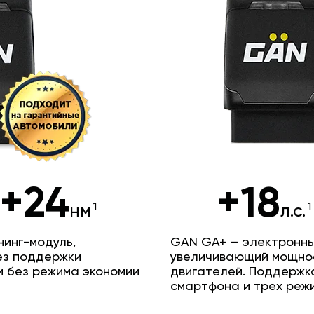
+24
+18
нм
л.с.
инг-модуль,
GAN GA+ — электронны
ез поддержки
увеличивающий мощно
и без режима экономии
двигателей. Поддержк
смартфона и трех реж