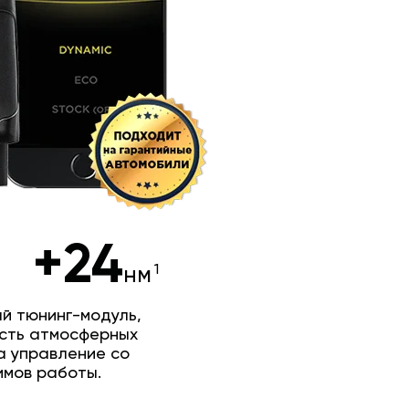
+24
нм
й тюнинг-модуль,
сть атмосферных
а управление со
имов работы.