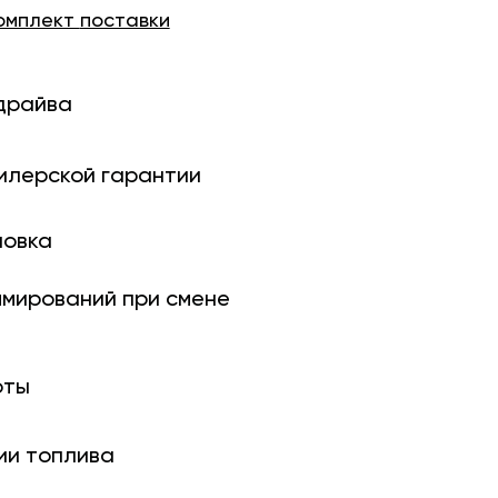
омплект
поставки
драйва
илерской гарантии
новка
ми­рований при смене
оты
ии топлива