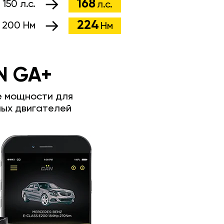
168
:
150 л.с.
л.с.
224
:
200 Нм
Нм
N GA+
е мощности для
ых двигателей