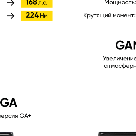
168
.
Мощность
л.с.
224
м
Крутящий момент
Нм
GA
Увеличени
атмосферн
 GA
версия GA+