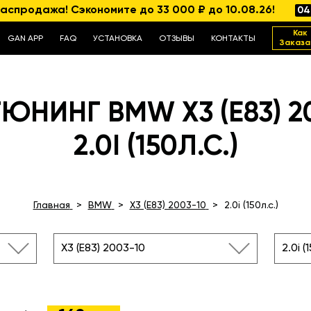
аспродажа! Сэкономите до 33 000 ₽ до 10.08.26!
04
Как
GAN APP
FAQ
УСТАНОВКА
ОТЗЫВЫ
КОНТАКТЫ
Заказа
ЮНИНГ BMW X3 (E83) 2
2.0I (150Л.С.)
Главная
BMW
X3 (E83) 2003-10
2.0i (150л.с.)
X3 (E83) 2003-10
2.0i (