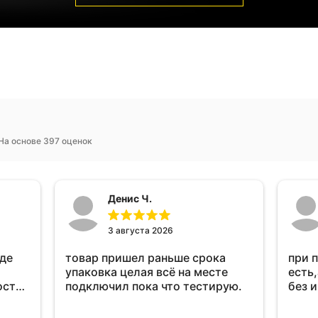
На основе 397 оценок
Денис Ч.
3 августа 2026
оде
товар пришел раньше срока
при 
упаковка целая всё на месте
есть,
ост
подключил пока что тестирую.
без 
ень