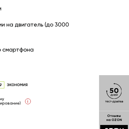
и
ии на двигатель (до 3000
о смартфона
экономия
ну
i
ирование)
Отзывы
на OZON