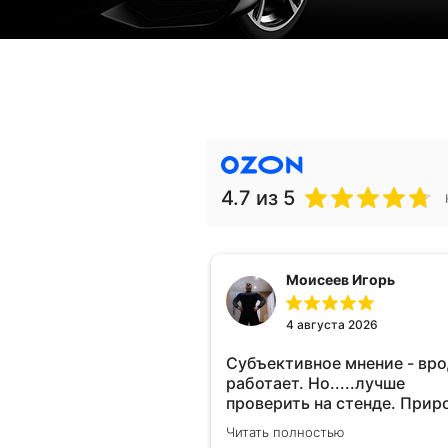
4.7
из 5
Моисеев Игорь
4 августа 2026
Субъективное мнение - вр
работает. Но.....лучше
проверить на стенде. Прир
10-12% "на глаз" уловить оч
Читать полностью
сложно. Покатаюсь, потом