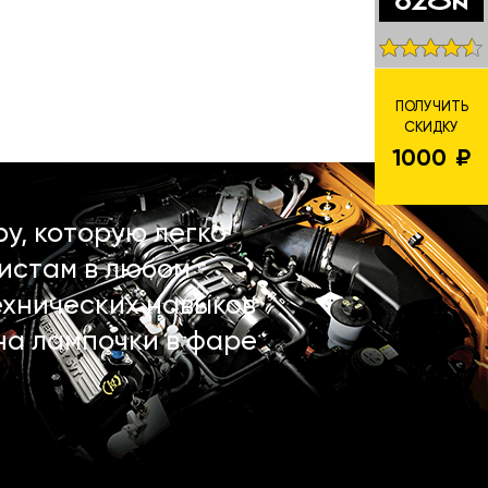
ПОЛУЧИТЬ
СКИДКУ
1000
у, которую легко
истам в любом
ехнических навыков
на лампочки в фаре