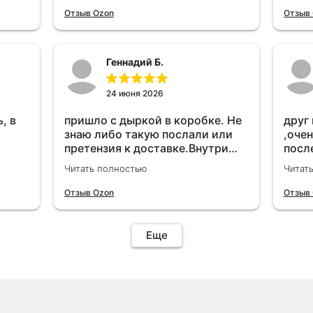
удет
Отзыв Ozon
Отзыв
Геннадий Б.
24 июня 2026
, в
пришло с дыркой в коробке. Не
друг
знаю либо такую послали или
,очен
претензия к доставке.Внутри
посл
вроде всё цело. С первого раза
прио
Читать полностью
Читат
установить не получается не
мощн
знаю может интернет дурит.
Отзыв Ozon
Отзыв
Четыре звёзды за упаковку с
дыркой.Как опробую дополню
отзыв.Дополняю отзыв для
Еще
установки необходимо
подключить vpn на телефоне
иначе не качает без него. Как
поставил сразу всё
установилось по работе