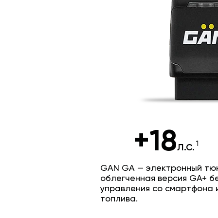
+18
л.с.
GAN GA — электронный тюн
облегченная версия GA+ б
управления со смартфона 
топлива.