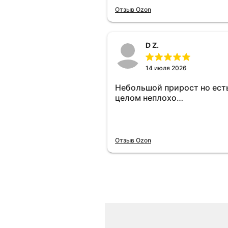
отключу и посмотрю, что б
Отзыв Ozon
😁.
D Z.
14 июля 2026
Небольшой прирост но есть
целом неплохо…
Отзыв Ozon