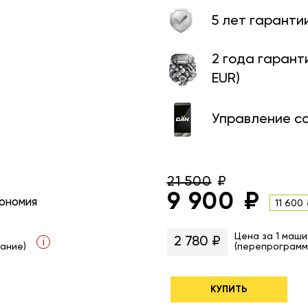
5 лет гаранти
2 года гарант
EUR)
Управление с
21 500
9 900
ономия
11 600
Цена за 1 маши
2 780 ₽
i
ание)
(перепрограмм
КУПИТЬ