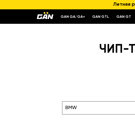
Летняя р
GAN GA/GA+
GAN GTL
GAN GT
ЧИП-Т
BMW